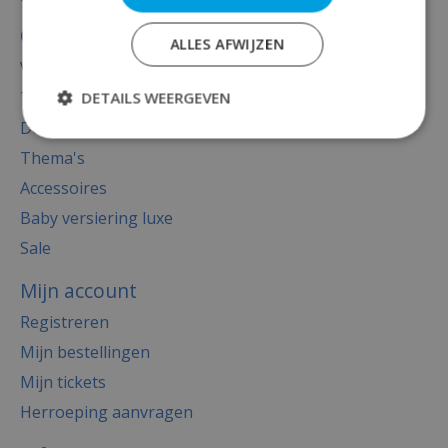
Categorieën
ALLES AFWIJZEN
Versiering
Totaal thema feest
DETAILS WEERGEVEN
Decoratie
Thema's
Accessoires
Baby versiering luxe
Sale
Mijn account
Registreren
Mijn bestellingen
Mijn tickets
Herroeping aanvragen