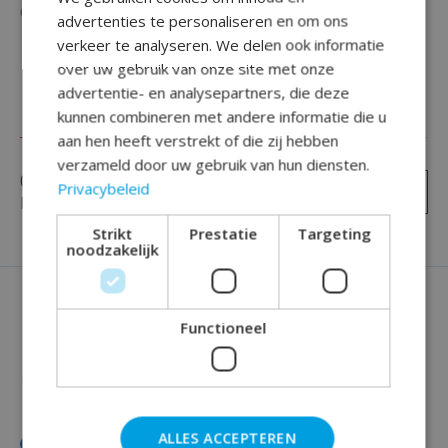
Beschikbaarheid in de winkel controleren
advertenties te personaliseren en om ons
verkeer te analyseren. We delen ook informatie
over uw gebruik van onze site met onze
advertentie- en analysepartners, die deze
kunnen combineren met andere informatie die u
Reviews (0)
aan hen heeft verstrekt of die zij hebben
verzameld door uw gebruik van hun diensten.
0
sterren op basis van
0
Privacybeleid
Je beoordeling toevoegen
beoordelingen
Strikt
Prestatie
Targeting
noodzakelijk
Functioneel
ALLES ACCEPTEREN