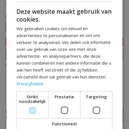
Beschikbaarheid in de winkel controleren
Deze website maakt gebruik van
Hoeveelheid:
cookies.
We gebruiken cookies om inhoud en
advertenties te personaliseren en om ons
Toevoegen aan winkelwagen
verkeer te analyseren. We delen ook informatie
over uw gebruik van onze site met onze
Plaats bestelling
advertentie- en analysepartners, die deze
kunnen combineren met andere informatie die u
Toevoegen om te vergelijken
aan hen heeft verstrekt of die zij hebben
verzameld door uw gebruik van hun diensten.
Privacybeleid
Reviews (0)
Strikt
Prestatie
Targeting
noodzakelijk
0
sterren op basis van
0
Je beoordeling toevoegen
beoordelingen
Functioneel