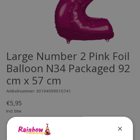
Large Number 2 Pink Foil
Balloon N34 Packaged 92
cm x 57 cm
Artikelnummer: 30194099010741
€5,95
Incl. btw
(0)
×
De beoordeling van dit product is
0
van de 5
Op voorraad