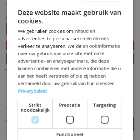
Beschikbaarheid in de winkel controleren
Deze website maakt gebruik van
Hoeveelheid:
cookies.
We gebruiken cookies om inhoud en
advertenties te personaliseren en om ons
Toevoegen aan winkelwagen
verkeer te analyseren. We delen ook informatie
over uw gebruik van onze site met onze
Plaats bestelling
advertentie- en analysepartners, die deze
kunnen combineren met andere informatie die u
Toevoegen om te vergelijken
aan hen heeft verstrekt of die zij hebben
verzameld door uw gebruik van hun diensten.
Privacybeleid
Reviews (0)
Strikt
Prestatie
Targeting
noodzakelijk
0
sterren op basis van
0
Je beoordeling toevoegen
beoordelingen
Functioneel