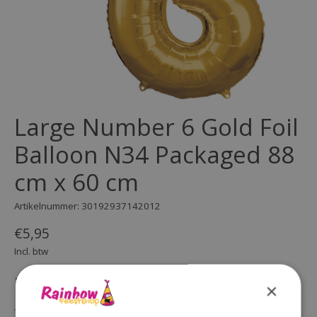
Large Number 6 Gold Foil
Balloon N34 Packaged 88
cm x 60 cm
Artikelnummer: 30192937142012
€5,95
Incl. btw
(0)
×
De beoordeling van dit product is
0
van de 5
Op voorraad