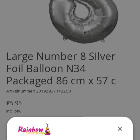
Large Number 8 Silver
Foil Balloon N34
Packaged 86 cm x 57 c
Artikelnummer: 30192937142258
€5,95
Incl. btw
(0)
×
De beoordeling van dit product is
0
van de 5
Op voorraad