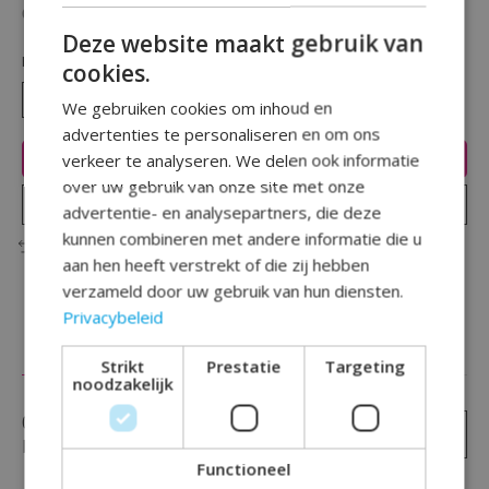
Beschikbaarheid in de winkel controleren
Deze website maakt gebruik van
Hoeveelheid:
cookies.
We gebruiken cookies om inhoud en
advertenties te personaliseren en om ons
Toevoegen aan winkelwagen
verkeer te analyseren. We delen ook informatie
over uw gebruik van onze site met onze
Plaats bestelling
advertentie- en analysepartners, die deze
kunnen combineren met andere informatie die u
Toevoegen om te vergelijken
aan hen heeft verstrekt of die zij hebben
verzameld door uw gebruik van hun diensten.
Privacybeleid
Reviews (0)
Strikt
Prestatie
Targeting
noodzakelijk
0
sterren op basis van
0
Je beoordeling toevoegen
beoordelingen
Functioneel