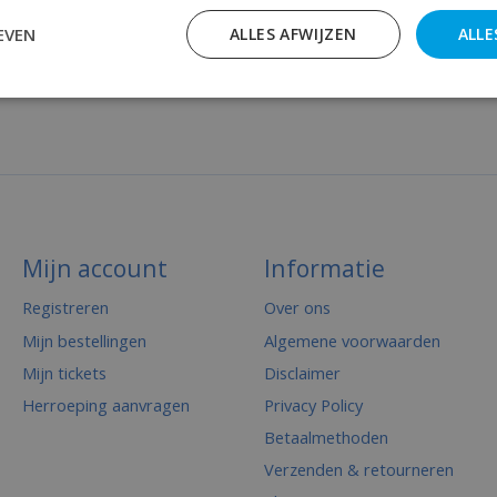
EVEN
ALLES AFWIJZEN
ALLE
Mijn account
Informatie
Registreren
Over ons
Mijn bestellingen
Algemene voorwaarden
Mijn tickets
Disclaimer
Herroeping aanvragen
Privacy Policy
Betaalmethoden
Verzenden & retourneren