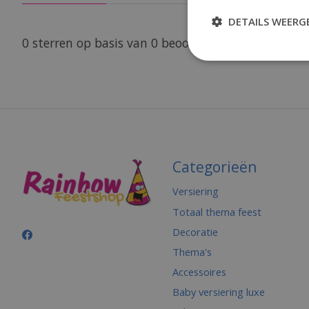
DETAILS WEERG
0
sterren op basis van
0
beoordelingen
Categorieën
Versiering
Totaal thema feest
Decoratie
Thema's
Accessoires
Baby versiering luxe