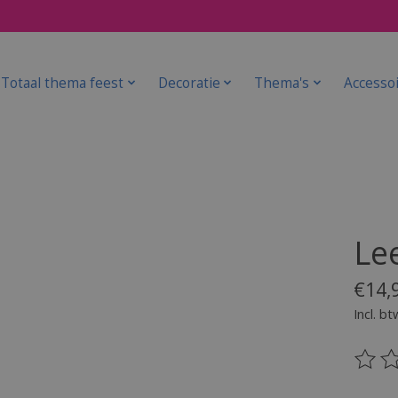
Totaal thema feest
Decoratie
Thema's
Accesso
Lee
€14,
Incl. bt
De be