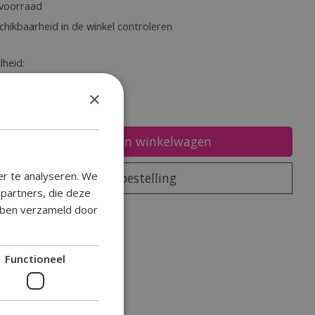
voorraad
chikbaarheid in de winkel controleren
heid:
×
Toevoegen aan winkelwagen
er te analyseren. We
Plaats bestelling
epartners, die deze
ebben verzameld door
oegen om te vergelijken
Functioneel