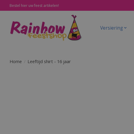
Bestel hier uw feest artikelen!
Versiering
Home
/
Leeftijd shirt - 16 jaar
Product image slideshow Items