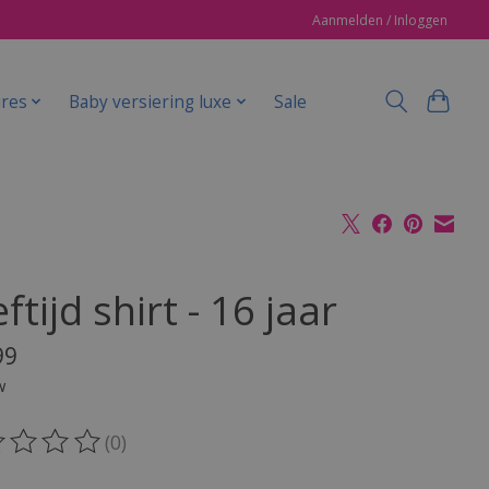
Aanmelden / Inloggen
ires
Baby versiering luxe
Sale
ftijd shirt - 16 jaar
99
w
(0)
oordeling van dit product is
0
van de 5