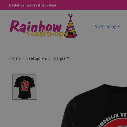
Bestel hier uw feest artikelen!
Versiering
Home
/
Leeftijd shirt - 21 jaar*
Product image slideshow Items