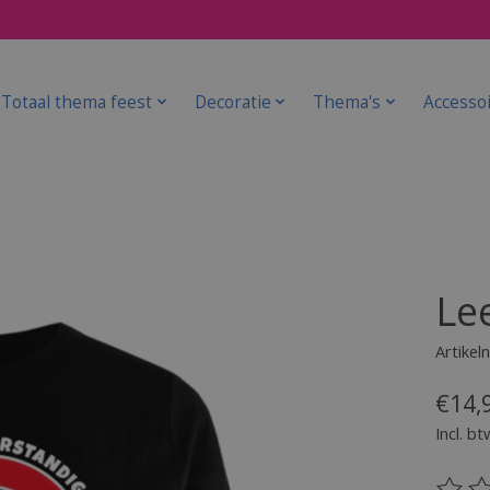
Totaal thema feest
Decoratie
Thema's
Accesso
Lee
Artike
€14,
Incl. bt