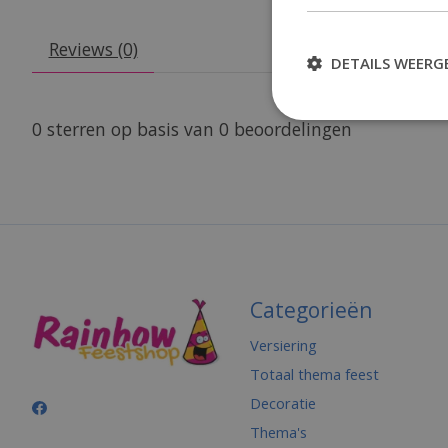
Reviews (0)
DETAILS WEERG
0
sterren op basis van
0
beoordelingen
Categorieën
Versiering
Totaal thema feest
Decoratie
Thema's