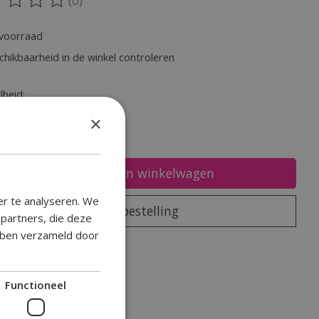
oordeling van dit product is
0
van de 5
voorraad
chikbaarheid in de winkel controleren
heid:
×
Toevoegen aan winkelwagen
er te analyseren. We
Plaats bestelling
epartners, die deze
ebben verzameld door
oegen om te vergelijken
Functioneel