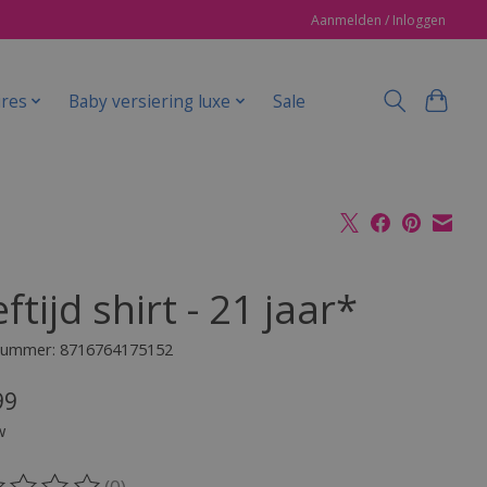
Aanmelden / Inloggen
ires
Baby versiering luxe
Sale
ftijd shirt - 21 jaar*
lnummer: 8716764175152
99
w
(0)