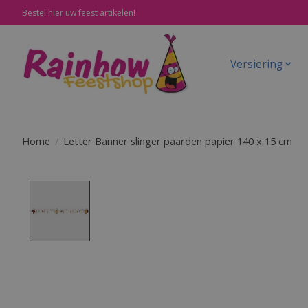
Bestel hier uw feest artikelen!
Versiering
Home
/
Letter Banner slinger paarden papier 140 x 15 cm
Product image slideshow Items