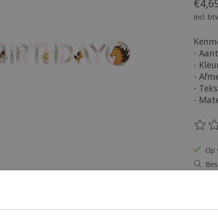
€4,6
Incl. bt
Kenme
- Aant
- Kleu
- Afm
- Tek
- Mate
De be
Op 
Bes
Hoeveel