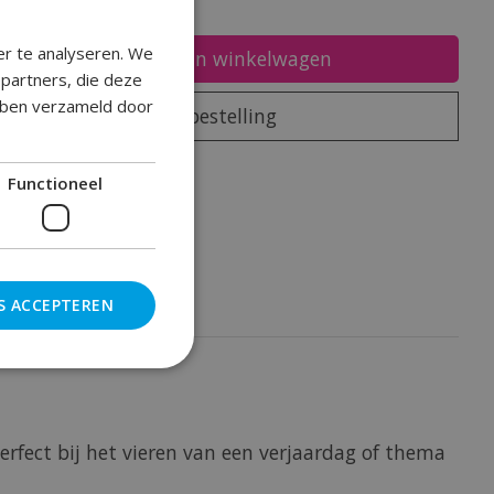
er te analyseren. We
Toevoegen aan winkelwagen
epartners, die deze
ebben verzameld door
Plaats bestelling
oegen om te vergelijken
Functioneel
S ACCEPTEREN
erfect bij het vieren van een verjaardag of thema