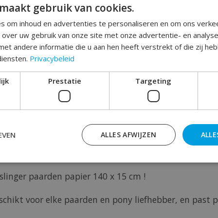
maakt gebruik van cookies.
s om inhoud en advertenties te personaliseren en om ons verke
e over uw gebruik van onze site met onze advertentie- en analys
et andere informatie die u aan hen heeft verstrekt of die zij h
diensten.
Privacybeleid
Toev
ijk
Prestatie
Targeting
EVEN
ALLES AFWIJZEN
ALLE
 slinger paarden papier 140 x 15 cm !
schikt voor elke paarden en pony liefhebber, en past p