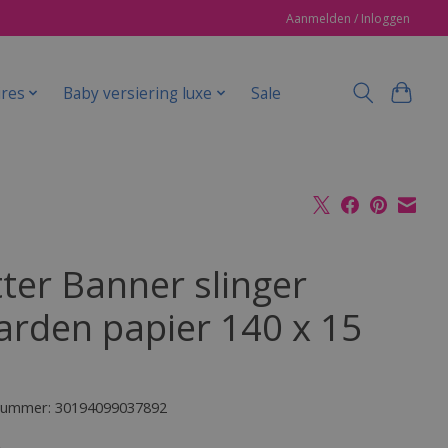
Aanmelden / Inloggen
ires
Baby versiering luxe
Sale
tter Banner slinger
arden papier 140 x 15
lnummer: 30194099037892