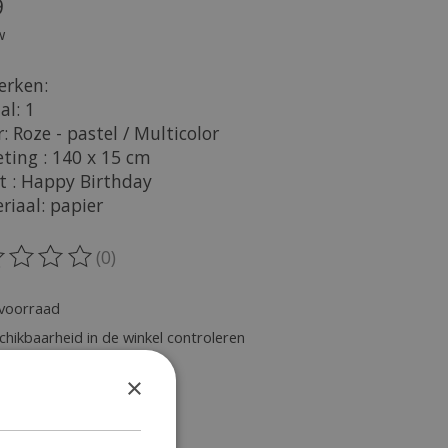
9
w
rken:
al: 1
r: Roze - pastel / Multicolor
eting : 140 x 15 cm
st : Happy Birthday
riaal: papier
(0)
oordeling van dit product is
0
van de 5
voorraad
chikbaarheid in de winkel controleren
×
heid: