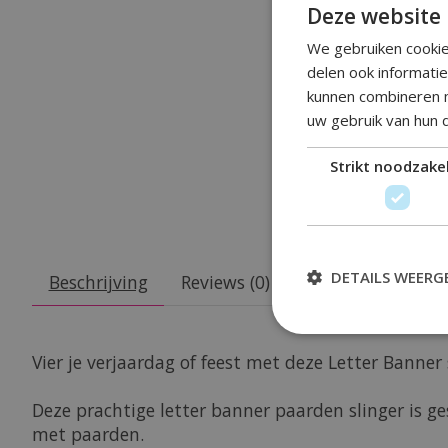
Deze website 
We gebruiken cookie
delen ook informati
kunnen combineren m
uw gebruik van hun 
Strikt noodzakel
DETAILS WEERG
Beschrijving
Reviews (0)
Vier je verjaardag of feest met deze Letter Banner
Deze prachtige letter banner paarden slinger is ge
met paarden.