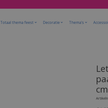
Totaal thema feest
Decoratie
Thema's
Accesso
Le
pa
cm
Artike