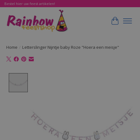
Bestel hier uw feest artikelen!
Winkelwa
Home
/
Letterslinger Nijntje baby Roze "Hoera een meisje"
Product image slideshow Items