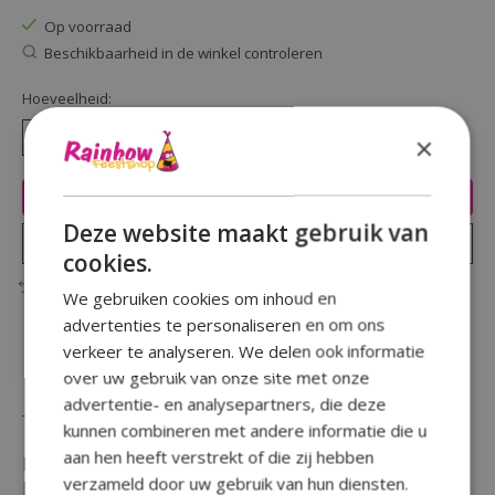
Op voorraad
Beschikbaarheid in de winkel controleren
Hoeveelheid:
×
Toevoegen aan winkelwagen
Deze website maakt gebruik van
Plaats bestelling
cookies.
Toevoegen om te vergelijken
We gebruiken cookies om inhoud en
advertenties te personaliseren en om ons
verkeer te analyseren. We delen ook informatie
over uw gebruik van onze site met onze
Beschrijving
Reviews (0)
advertentie- en analysepartners, die deze
kunnen combineren met andere informatie die u
aan hen heeft verstrekt of die zij hebben
Maak je baby thema compleet met deze lieve ''
verzameld door uw gebruik van hun diensten.
Letterslinger Nijntje baby Roze "Hoera een meisje ''.