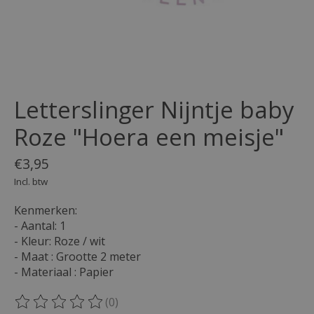
Letterslinger Nijntje baby
Roze "Hoera een meisje"
€3,95
Incl. btw
Kenmerken:
- Aantal: 1
- Kleur: Roze / wit
- Maat : Grootte 2 meter
- Materiaal : Papier
(0)
De beoordeling van dit product is
0
van de 5