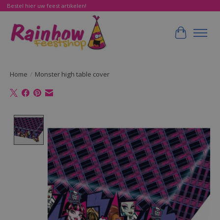
Bestel hier uw feest artikelen!
Winkelwa
Home
/
Monster high table cover
Product image slideshow Items