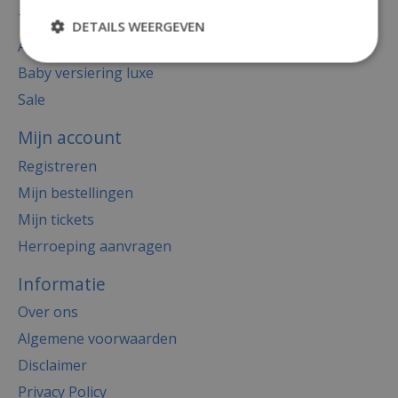
Thema's
DETAILS WEERGEVEN
Accessoires
Baby versiering luxe
Sale
Mijn account
Registreren
Mijn bestellingen
Mijn tickets
Herroeping aanvragen
Informatie
Over ons
Algemene voorwaarden
Disclaimer
Privacy Policy