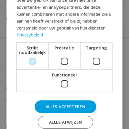
over uw gebruik van onze site met onze
advertentie- en analysepartners, die deze
0
sterren op basis van
0
kunnen combineren met andere informatie die u
Je beoordeling toevoegen
beoordelingen
aan hen heeft verstrekt of die zij hebben
verzameld door uw gebruik van hun diensten.
Privacybeleid
Strikt
Prestatie
Targeting
noodzakelijk
Functioneel
Categorieën
ALLES ACCEPTEREN
Versiering
Totaal thema feest
ALLES AFWIJZEN
Decoratie