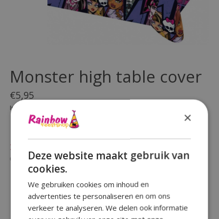
Monster high table cover
€5,95
Incl. btw
×
(0)
De beoordeling van dit product is
0
van de 5
Niet op voorraad
Deze website maakt gebruik van
Beschikbaarheid in de winkel controleren
cookies.
We gebruiken cookies om inhoud en
advertenties te personaliseren en om ons
verkeer te analyseren. We delen ook informatie
Reviews (0)