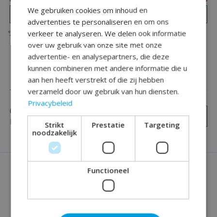
We gebruiken cookies om inhoud en
Plaats bestelling
advertenties te personaliseren en om ons
verkeer te analyseren. We delen ook informatie
Toevoegen om te vergelijken
over uw gebruik van onze site met onze
advertentie- en analysepartners, die deze
kunnen combineren met andere informatie die u
aan hen heeft verstrekt of die zij hebben
Reviews (0)
verzameld door uw gebruik van hun diensten.
Privacybeleid
0
sterren op basis van
0
Je beoordeling toevoegen
beoordelingen
Strikt
Prestatie
Targeting
noodzakelijk
Functioneel