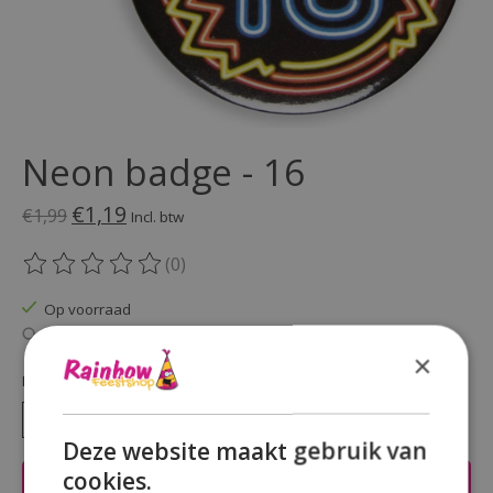
Neon badge - 16
€1,19
€1,99
Incl. btw
(0)
De beoordeling van dit product is
0
van de 5
Op voorraad
Beschikbaarheid in de winkel controleren
×
Hoeveelheid:
Deze website maakt gebruik van
cookies.
Toevoegen aan winkelwagen