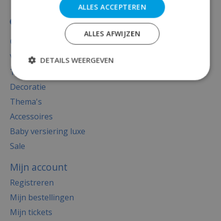
ALLES ACCEPTEREN
ALLES AFWIJZEN
Categorieën
Versiering
DETAILS WEERGEVEN
Totaal thema feest
Decoratie
Thema's
Accessoires
Baby versiering luxe
Sale
Mijn account
Registreren
Mijn bestellingen
Mijn tickets