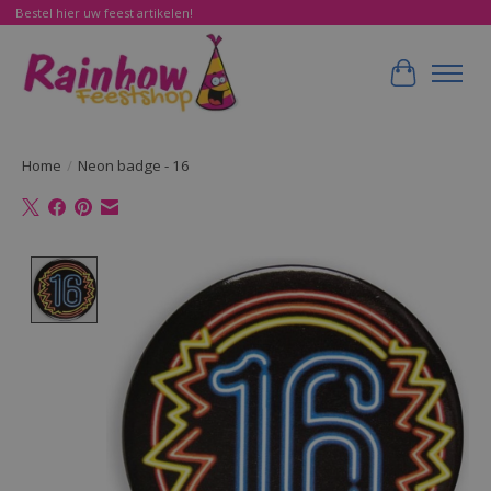
Bestel hier uw feest artikelen!
Winkelwa
Home
/
Neon badge - 16
Product image slideshow Items