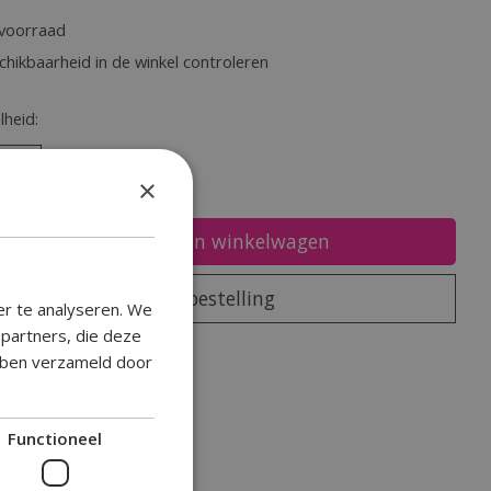
voorraad
chikbaarheid in de winkel controleren
heid:
×
Toevoegen aan winkelwagen
Plaats bestelling
er te analyseren. We
epartners, die deze
oegen om te vergelijken
ebben verzameld door
Functioneel