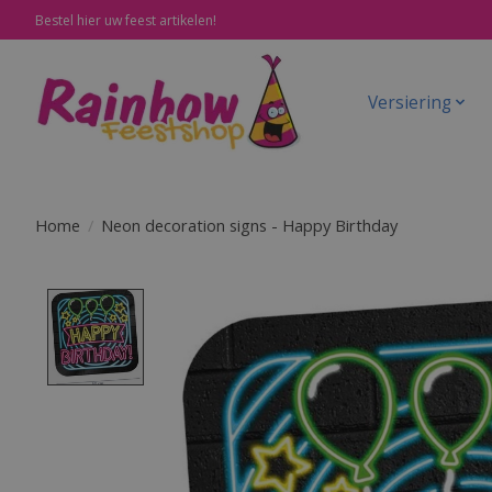
Bestel hier uw feest artikelen!
Versiering
Home
/
Neon decoration signs - Happy Birthday
Product image slideshow Items