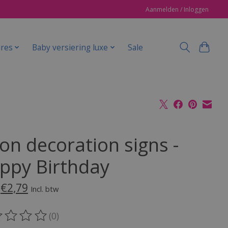
Aanmelden / Inloggen
ires
Baby versiering luxe
Sale
on decoration signs -
ppy Birthday
€2,79
Incl. btw
(0)
oordeling van dit product is
0
van de 5