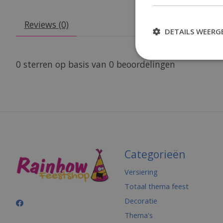
Reviews (0)
DETAILS WEERG
0
sterren op basis van
0
beoordelingen
Categorieën
Versiering
Totaal thema feest
Decoratie
Thema's