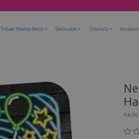
Totaal thema feest
Decoratie
Thema's
Accesso
Ne
Ha
€4,99
De be