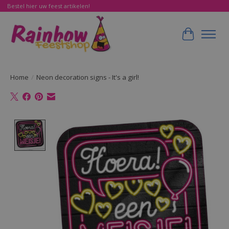
Bestel hier uw feest artikelen!
Winkelwa
Home
/
Neon decoration signs - It's a girl!
Product image slideshow Items