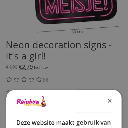
Neon decoration signs -
It's a girl!
€2,79
€4,99
Incl. btw
(0)
De beoordeling van dit product is
0
van de 5
Op voorraad
Beschikbaarheid in de winkel controleren
×
Hoeveelheid:
Deze website maakt gebruik van