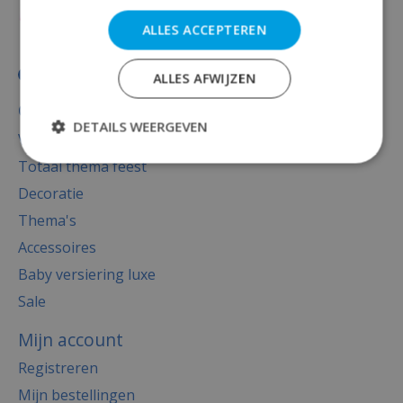
ALLES ACCEPTEREN
ALLES AFWIJZEN
Categorieën
DETAILS WEERGEVEN
Versiering
Totaal thema feest
Decoratie
Thema's
Accessoires
Baby versiering luxe
Sale
Mijn account
Registreren
Mijn bestellingen