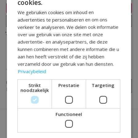
cookies.
Toevoegen aan winkelwagen
We gebruiken cookies om inhoud en
advertenties te personaliseren en om ons
Plaats bestelling
verkeer te analyseren. We delen ook informatie
Toevoegen om te vergelijken
over uw gebruik van onze site met onze
advertentie- en analysepartners, die deze
kunnen combineren met andere informatie die u
aan hen heeft verstrekt of die zij hebben
Reviews (0)
verzameld door uw gebruik van hun diensten.
Privacybeleid
0
sterren op basis van
0
Strikt
Prestatie
Targeting
Je beoordeling toevoegen
beoordelingen
noodzakelijk
Functioneel