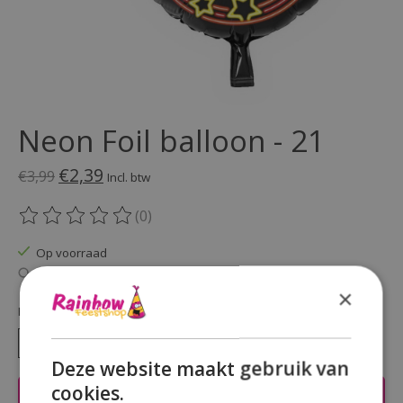
Neon Foil balloon - 21
€2,39
€3,99
Incl. btw
(0)
De beoordeling van dit product is
0
van de 5
Op voorraad
Beschikbaarheid in de winkel controleren
×
Hoeveelheid:
Deze website maakt gebruik van
cookies.
Toevoegen aan winkelwagen