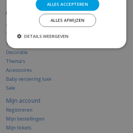
ALLES ACCEPTEREN
ALLES AFWIJZEN
Categorieën
Versiering
DETAILS WEERGEVEN
Totaal thema feest
Decoratie
Thema's
Accessoires
Baby versiering luxe
Sale
Mijn account
Registreren
Mijn bestellingen
Mijn tickets