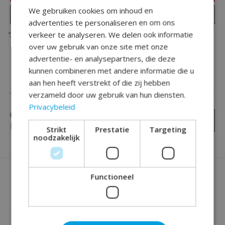
We gebruiken cookies om inhoud en
Plaats bestelling
advertenties te personaliseren en om ons
verkeer te analyseren. We delen ook informatie
Toevoegen om te vergelijken
over uw gebruik van onze site met onze
advertentie- en analysepartners, die deze
kunnen combineren met andere informatie die u
aan hen heeft verstrekt of die zij hebben
Reviews (0)
verzameld door uw gebruik van hun diensten.
Privacybeleid
0
sterren op basis van
0
Je beoordeling toevoegen
beoordelingen
Strikt
Prestatie
Targeting
noodzakelijk
Functioneel