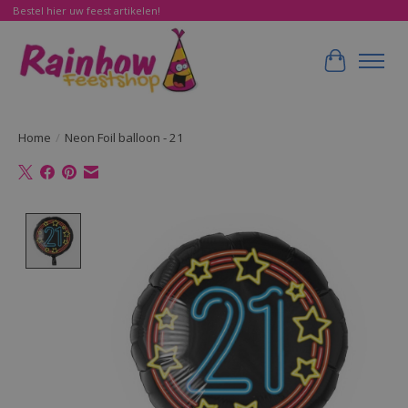
Bestel hier uw feest artikelen!
Winkelwa
Home
/
Neon Foil balloon - 21
Product image slideshow Items