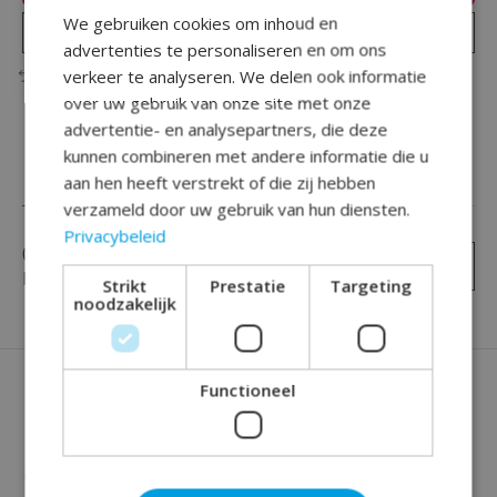
We gebruiken cookies om inhoud en
Plaats bestelling
advertenties te personaliseren en om ons
verkeer te analyseren. We delen ook informatie
Toevoegen om te vergelijken
over uw gebruik van onze site met onze
advertentie- en analysepartners, die deze
kunnen combineren met andere informatie die u
aan hen heeft verstrekt of die zij hebben
Reviews (0)
verzameld door uw gebruik van hun diensten.
Privacybeleid
0
sterren op basis van
0
Je beoordeling toevoegen
beoordelingen
Strikt
Prestatie
Targeting
noodzakelijk
Functioneel