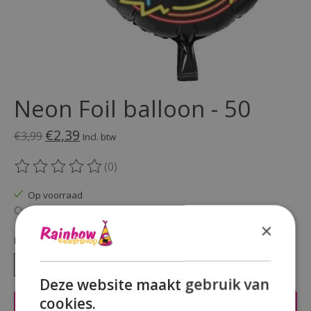
Neon Foil balloon - 50
€2,39
€3,99
Incl. btw
(0)
De beoordeling van dit product is
0
van de 5
Op voorraad
Beschikbaarheid in de winkel controleren
×
Hoeveelheid:
Deze website maakt gebruik van
cookies.
Toevoegen aan winkelwagen