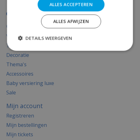
ALLES ACCEPTEREN
ALLES AFWIJZEN
Categorieën
Versiering
DETAILS WEERGEVEN
Totaal thema feest
Decoratie
Thema's
Accessoires
Baby versiering luxe
Sale
Mijn account
Registreren
Mijn bestellingen
Mijn tickets