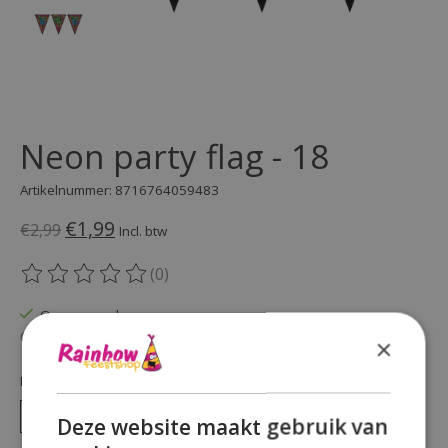
Neon party flag - 18
Artikelnummer: 8716764059483
€1,99
€2,99
Incl. btw
(0)
De beoordeling van dit product is
0
van de 5
Op voorraad
Beschikbaarheid in de winkel controleren
×
Hoeveelheid:
Deze website maakt gebruik van