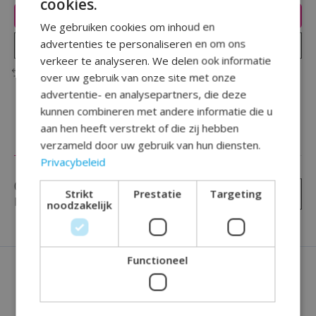
cookies.
Toevoegen aan winkelwagen
We gebruiken cookies om inhoud en
advertenties te personaliseren en om ons
Plaats bestelling
verkeer te analyseren. We delen ook informatie
Toevoegen om te vergelijken
over uw gebruik van onze site met onze
advertentie- en analysepartners, die deze
kunnen combineren met andere informatie die u
aan hen heeft verstrekt of die zij hebben
Reviews (0)
verzameld door uw gebruik van hun diensten.
Privacybeleid
0
sterren op basis van
0
Strikt
Prestatie
Targeting
Je beoordeling toevoegen
beoordelingen
noodzakelijk
Functioneel