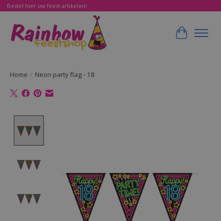
Bestel hier uw feest artikelen!
Winkelwa
Home
/
Neon party flag - 18
Product image slideshow Items