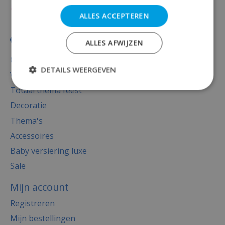
ALLES ACCEPTEREN
ALLES AFWIJZEN
Categorieën
DETAILS WEERGEVEN
Versiering
Totaal thema feest
Decoratie
Thema's
Accessoires
Baby versiering luxe
Sale
Mijn account
Registreren
Mijn bestellingen