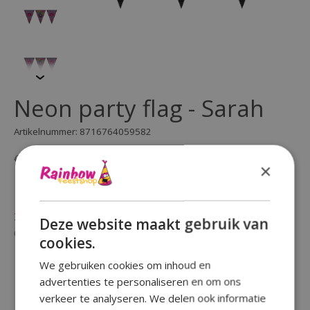
Neon party flag - Sarah
Artikelnummer: 8716764059582
€1,99
€2,99
Incl. btw
×
(0)
De beoordeling van dit product is
0
van de 5
Niet op voorraad
Deze website maakt gebruik van
Beschikbaarheid in de winkel controleren
cookies.
We gebruiken cookies om inhoud en
advertenties te personaliseren en om ons
verkeer te analyseren. We delen ook informatie
Reviews (0)