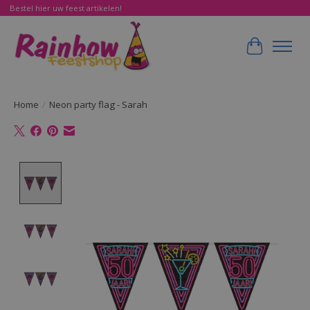
Bestel hier uw feest artikelen!
Winkelwa
Home
/
Neon party flag - Sarah
Product image slideshow Items