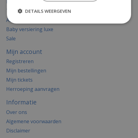
Decoratie
Thema's
DETAILS WEERGEVEN
Accessoires
Baby versiering luxe
Sale
Mijn account
Registreren
Mijn bestellingen
Mijn tickets
Herroeping aanvragen
Informatie
Over ons
Algemene voorwaarden
Disclaimer