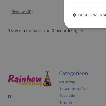
Reviews (0)
DETAILS WEERG
0
sterren op basis van
0
beoordelingen
Categorieën
Versiering
Totaal thema feest
Decoratie
Thema's