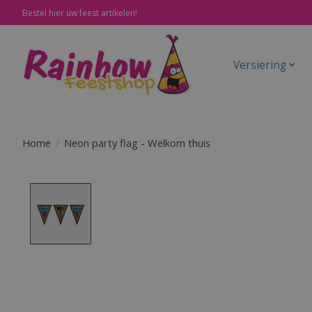
Bestel hier uw feest artikelen!
Versiering
Home
/
Neon party flag - Welkom thuis
Product image slideshow Items