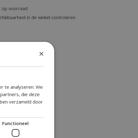
t op voorraad
chikbaarheid in de winkel controleren
×
er te analyseren. We
epartners, die deze
ebben verzameld door
Functioneel