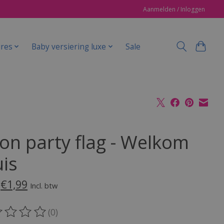
Aanmelden / Inloggen
ires
Baby versiering luxe
Sale
on party flag - Welkom
uis
€1,99
Incl. btw
(0)
oordeling van dit product is
0
van de 5