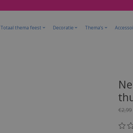
Totaal thema feest
Decoratie
Thema's
Accesso
Ne
th
€2,99
De be