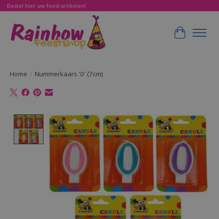
Bestel hier uw feest artikelen!
Winkelwa
Home
/
Nummerkaars '0' (7cm)
Product image slideshow Items