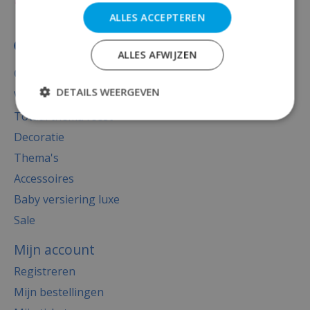
ALLES ACCEPTEREN
ALLES AFWIJZEN
Categorieën
DETAILS WEERGEVEN
Versiering
Totaal thema feest
Decoratie
Thema's
Accessoires
Baby versiering luxe
Sale
Mijn account
Registreren
Mijn bestellingen