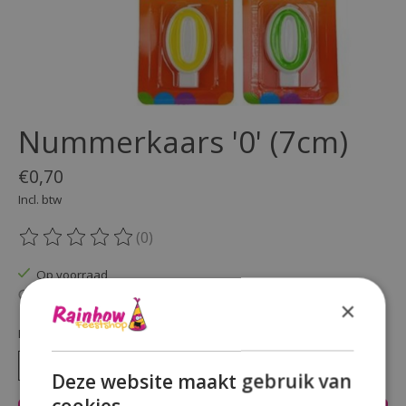
Nummerkaars '0' (7cm)
€0,70
Incl. btw
(0)
De beoordeling van dit product is
0
van de 5
Op voorraad
Beschikbaarheid in de winkel controleren
×
Hoeveelheid:
Deze website maakt gebruik van
cookies.