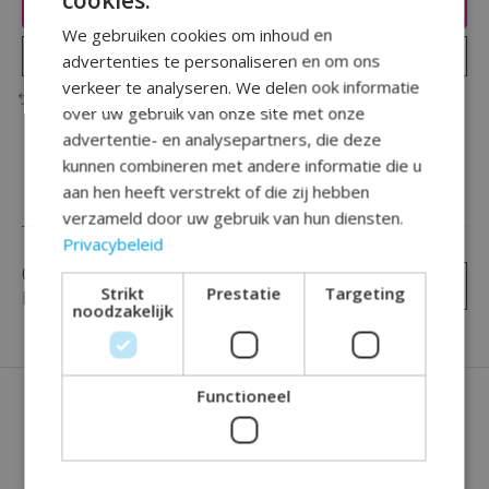
Toevoegen aan winkelwagen
We gebruiken cookies om inhoud en
Plaats bestelling
advertenties te personaliseren en om ons
verkeer te analyseren. We delen ook informatie
Toevoegen om te vergelijken
over uw gebruik van onze site met onze
advertentie- en analysepartners, die deze
kunnen combineren met andere informatie die u
aan hen heeft verstrekt of die zij hebben
Reviews (0)
verzameld door uw gebruik van hun diensten.
Privacybeleid
0
sterren op basis van
0
Je beoordeling toevoegen
Strikt
Prestatie
Targeting
beoordelingen
noodzakelijk
Functioneel