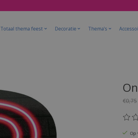
Totaal thema feest
Decoratie
Thema's
Accesso
On
€0,75
De be
Op 