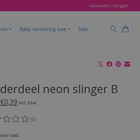
Aanmelden / Inloggen
ires
Baby versiering luxe
Sale
derdeel neon slinger B
€0,39
Incl. btw
(0)
oordeling van dit product is
0
van de 5
voorraad