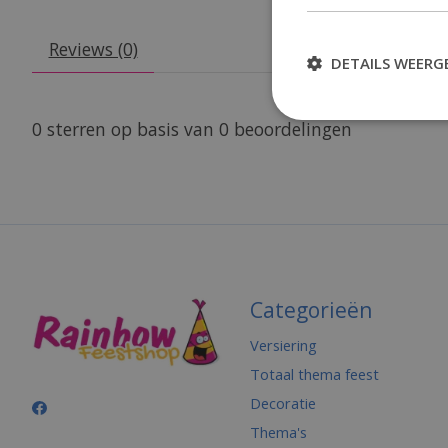
Reviews (0)
DETAILS WEERG
0
sterren op basis van
0
beoordelingen
Categorieën
Versiering
Totaal thema feest
Decoratie
Thema's