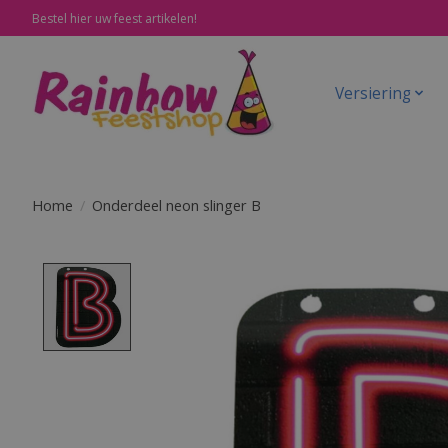
Bestel hier uw feest artikelen!
Versiering
Home
/
Onderdeel neon slinger B
Product image slideshow Items