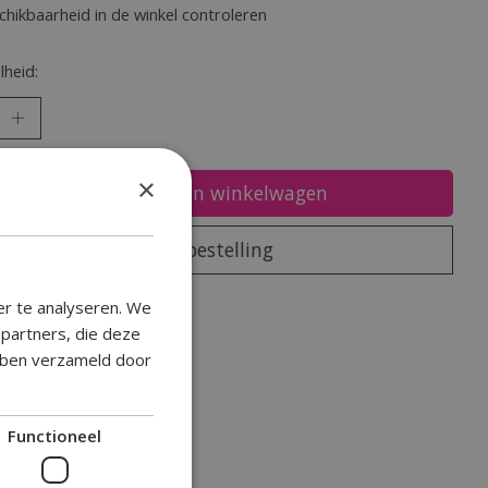
chikbaarheid in de winkel controleren
heid:
×
Toevoegen aan winkelwagen
Plaats bestelling
oegen om te vergelijken
er te analyseren. We
epartners, die deze
ebben verzameld door
Functioneel