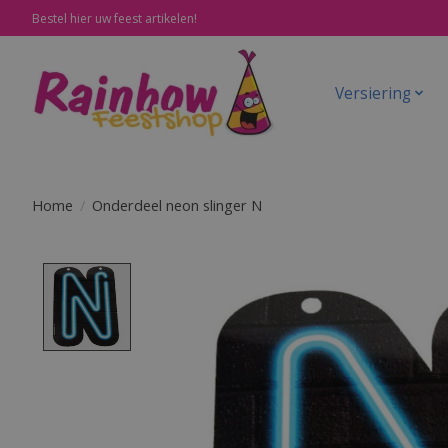
Bestel hier uw feest artikelen!
Versiering
Home
/
Onderdeel neon slinger N
Product image slideshow Items