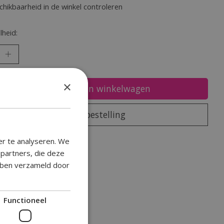
chikbaarheid in de winkel controleren
heid:
×
Toevoegen aan winkelwagen
Plaats bestelling
oegen om te vergelijken
er te analyseren. We
epartners, die deze
ebben verzameld door
Functioneel