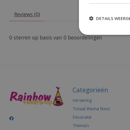
Reviews (0)
DETAILS WEERG
0
sterren op basis van
0
beoordelingen
Categorieën
Versiering
Totaal thema feest
Decoratie
Thema's