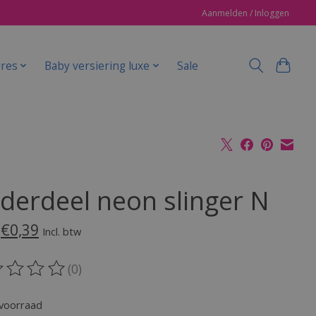
Aanmelden / Inloggen
ires
Baby versiering luxe
Sale
derdeel neon slinger N
€0,39
Incl. btw
(0)
oordeling van dit product is
0
van de 5
voorraad