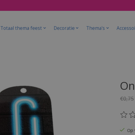
Totaal thema feest
Decoratie
Thema's
Accesso
On
€0,75
De be
Op 