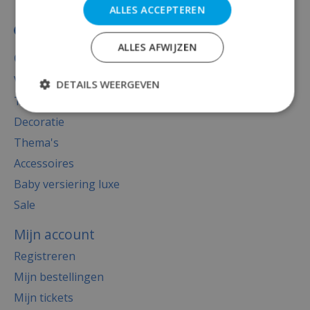
ALLES ACCEPTEREN
ALLES AFWIJZEN
Categorieën
Versiering
DETAILS WEERGEVEN
Totaal thema feest
Decoratie
Thema's
Accessoires
Baby versiering luxe
Sale
Mijn account
Registreren
Mijn bestellingen
Mijn tickets