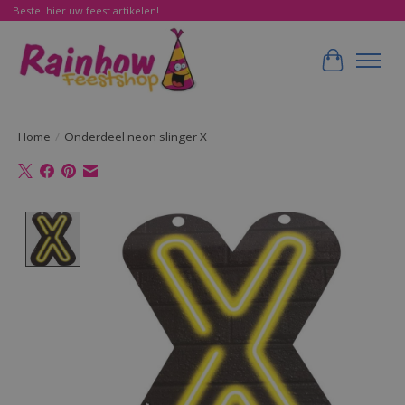
Bestel hier uw feest artikelen!
Winkelwa
Home
/
Onderdeel neon slinger X
Product image slideshow Items