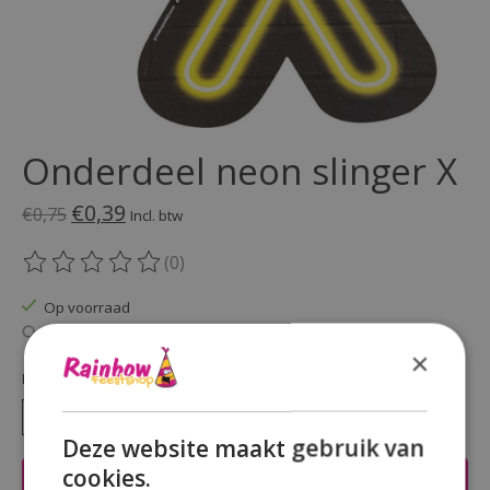
Onderdeel neon slinger X
€0,39
€0,75
Incl. btw
(0)
De beoordeling van dit product is
0
van de 5
Op voorraad
Beschikbaarheid in de winkel controleren
×
Hoeveelheid:
Deze website maakt gebruik van
cookies.
Toevoegen aan winkelwagen