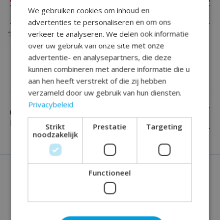
We gebruiken cookies om inhoud en
Plaats bestelling
advertenties te personaliseren en om ons
verkeer te analyseren. We delen ook informatie
Toevoegen om te vergelijken
over uw gebruik van onze site met onze
advertentie- en analysepartners, die deze
kunnen combineren met andere informatie die u
aan hen heeft verstrekt of die zij hebben
Reviews (0)
verzameld door uw gebruik van hun diensten.
Privacybeleid
0
sterren op basis van
0
Je beoordeling toevoegen
beoordelingen
Strikt
Prestatie
Targeting
noodzakelijk
Functioneel