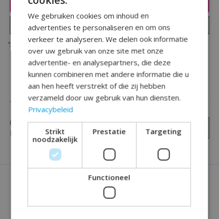
Toevoegen aan winkelwagen
We gebruiken cookies om inhoud en
Plaats bestelling
advertenties te personaliseren en om ons
verkeer te analyseren. We delen ook informatie
Toevoegen om te vergelijken
over uw gebruik van onze site met onze
advertentie- en analysepartners, die deze
kunnen combineren met andere informatie die u
aan hen heeft verstrekt of die zij hebben
Reviews (0)
verzameld door uw gebruik van hun diensten.
Privacybeleid
0
sterren op basis van
0
Je beoordeling toevoegen
Strikt
Prestatie
Targeting
beoordelingen
noodzakelijk
Functioneel