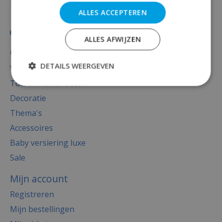
ALLES ACCEPTEREN
ALLES AFWIJZEN
Categorieën
DETAILS WEERGEVEN
Versiering
Totaal thema feest
Decoratie
Thema's
Accessoires
Baby versiering luxe
Sale
Mijn account
Registreren
Mijn bestellingen