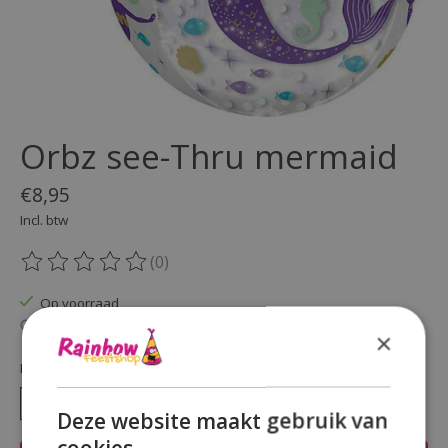
Orbz see-Thru mermaid
€8,95
Incl. btw
(0)
De beoordeling van dit product is
0
van de 5
Op voorraad
Beschikbaarheid in de winkel controleren
×
Hoeveelheid:
Deze website maakt gebruik van
cookies.