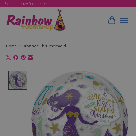
Bestel hier uw feest artikelen!
Winkelwa
Home
/
Orbz see-Thru mermaid
Product image slideshow Items