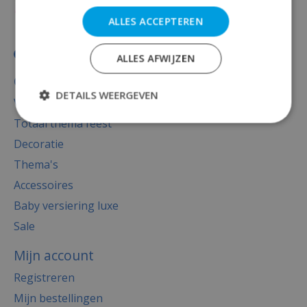
ALLES ACCEPTEREN
ALLES AFWIJZEN
Categorieën
DETAILS WEERGEVEN
Versiering
Totaal thema feest
Decoratie
Thema's
Accessoires
Baby versiering luxe
Sale
Mijn account
Registreren
Mijn bestellingen