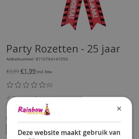
Party Rozetten - 25 jaar
Artikelnummer: 8716764147050
€1,99
€3,99
Incl. btw
(0)
De beoordeling van dit product is
0
van de 5
Op voorraad
Beschikbaarheid in de winkel controleren
×
Hoeveelheid:
Deze website maakt gebruik van