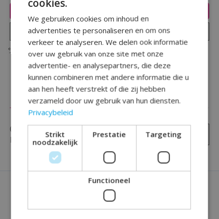
cookies.
Toevoegen aan winkelwagen
We gebruiken cookies om inhoud en
advertenties te personaliseren en om ons
Plaats bestelling
verkeer te analyseren. We delen ook informatie
Toevoegen om te vergelijken
over uw gebruik van onze site met onze
advertentie- en analysepartners, die deze
kunnen combineren met andere informatie die u
aan hen heeft verstrekt of die zij hebben
Reviews (0)
verzameld door uw gebruik van hun diensten.
Privacybeleid
0
sterren op basis van
0
Strikt
Prestatie
Targeting
Je beoordeling toevoegen
beoordelingen
noodzakelijk
Functioneel