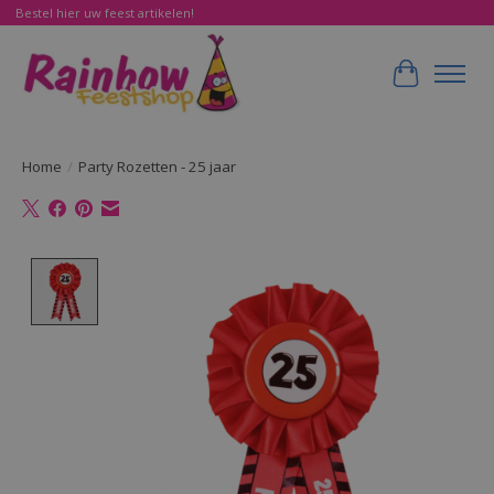
Bestel hier uw feest artikelen!
Winkelwa
Home
/
Party Rozetten - 25 jaar
Product image slideshow Items