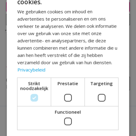
cookies.
Toevoegen aan winkelwagen
We gebruiken cookies om inhoud en
advertenties te personaliseren en om ons
Plaats bestelling
verkeer te analyseren. We delen ook informatie
Toevoegen om te vergelijken
over uw gebruik van onze site met onze
advertentie- en analysepartners, die deze
kunnen combineren met andere informatie die u
aan hen heeft verstrekt of die zij hebben
Reviews (0)
verzameld door uw gebruik van hun diensten.
Privacybeleid
0
sterren op basis van
0
Strikt
Prestatie
Targeting
Je beoordeling toevoegen
beoordelingen
noodzakelijk
Functioneel