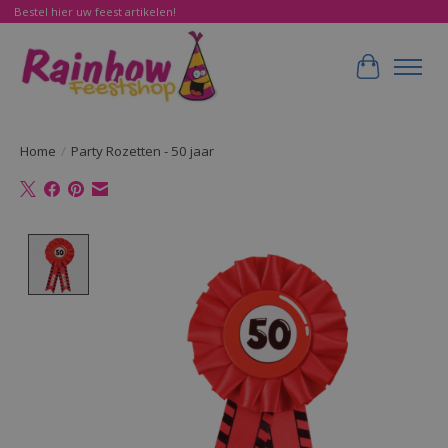
Bestel hier uw feest artikelen!
Winkelwa
Home
/
Party Rozetten - 50 jaar
Product image slideshow Items