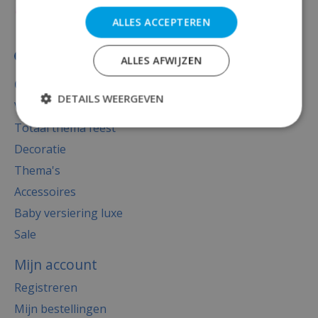
ALLES ACCEPTEREN
ALLES AFWIJZEN
Categorieën
DETAILS WEERGEVEN
Versiering
Totaal thema feest
Decoratie
Thema's
Accessoires
Baby versiering luxe
Sale
Mijn account
Registreren
Mijn bestellingen