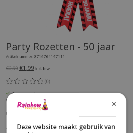
Party Rozetten - 50 jaar
Artikelnummer: 8716764147111
€1,99
€3,99
Incl. btw
(0)
De beoordeling van dit product is
0
van de 5
Op voorraad
Beschikbaarheid in de winkel controleren
×
Hoeveelheid:
Deze website maakt gebruik van