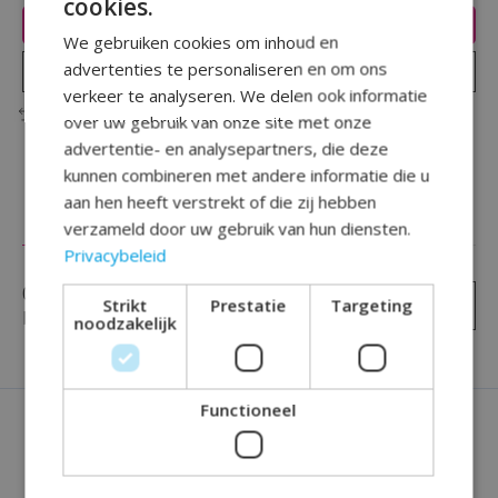
cookies.
Toevoegen aan winkelwagen
We gebruiken cookies om inhoud en
advertenties te personaliseren en om ons
Plaats bestelling
verkeer te analyseren. We delen ook informatie
Toevoegen om te vergelijken
over uw gebruik van onze site met onze
advertentie- en analysepartners, die deze
kunnen combineren met andere informatie die u
aan hen heeft verstrekt of die zij hebben
Reviews (0)
verzameld door uw gebruik van hun diensten.
Privacybeleid
0
sterren op basis van
0
Strikt
Prestatie
Targeting
Je beoordeling toevoegen
beoordelingen
noodzakelijk
Functioneel