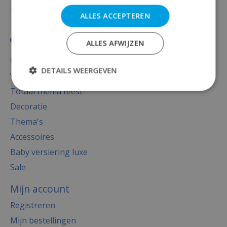
ALLES ACCEPTEREN
ALLES AFWIJZEN
Categorieën
DETAILS WEERGEVEN
Versiering
Totaal thema feest
Decoratie
Thema's
Accessoires
Baby versiering luxe
Sale
Mijn account
Registreren
Mijn bestellingen