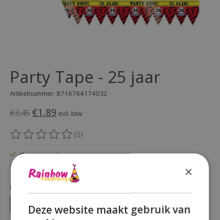
Party Tape - 25 jaar
Artikelnummer: 8716764174032
€1,89
€3,45
Incl. btw
(0)
De beoordeling van dit product is
0
van de 5
Op voorraad
Beschikbaarheid in de winkel controleren
×
Hoeveelheid:
Deze website maakt gebruik van