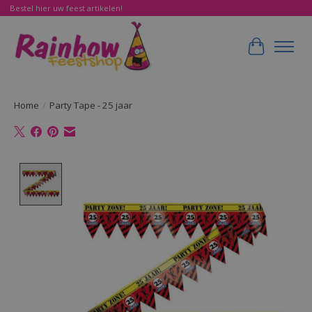
Bestel hier uw feest artikelen!
Winkelwa
Home
/
Party Tape - 25 jaar
Product image slideshow Items