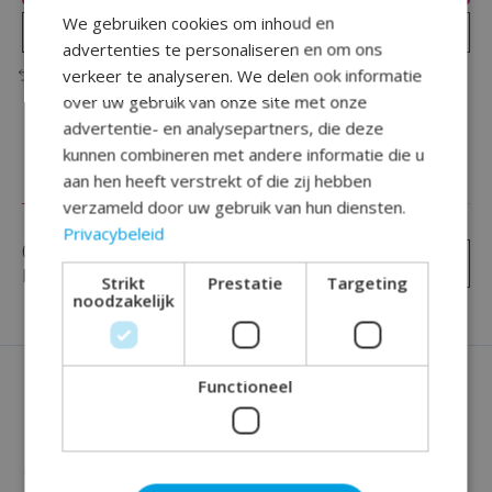
We gebruiken cookies om inhoud en
Plaats bestelling
advertenties te personaliseren en om ons
verkeer te analyseren. We delen ook informatie
Toevoegen om te vergelijken
over uw gebruik van onze site met onze
advertentie- en analysepartners, die deze
kunnen combineren met andere informatie die u
aan hen heeft verstrekt of die zij hebben
Reviews (0)
verzameld door uw gebruik van hun diensten.
Privacybeleid
0
sterren op basis van
0
Je beoordeling toevoegen
beoordelingen
Strikt
Prestatie
Targeting
noodzakelijk
Functioneel