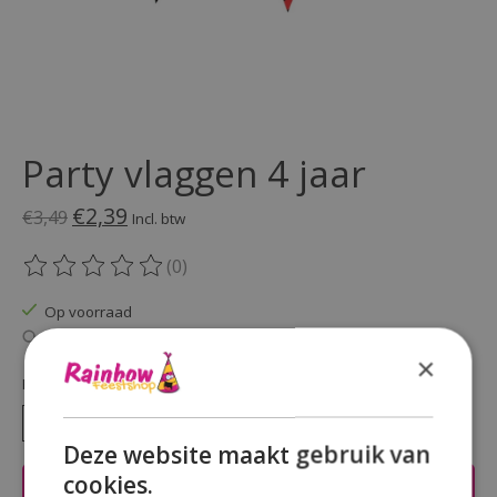
Party vlaggen 4 jaar
€2,39
€3,49
Incl. btw
(0)
De beoordeling van dit product is
0
van de 5
Op voorraad
Beschikbaarheid in de winkel controleren
×
Hoeveelheid:
Deze website maakt gebruik van
cookies.
Toevoegen aan winkelwagen