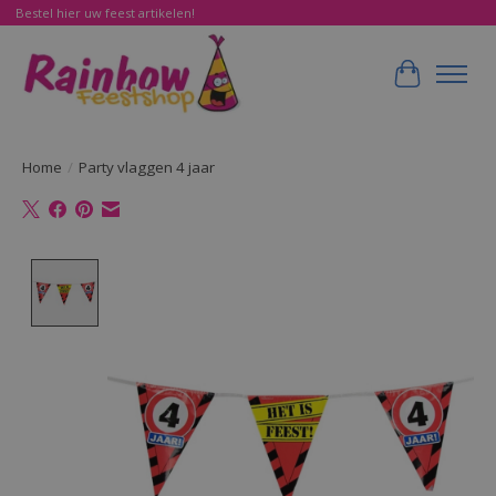
Bestel hier uw feest artikelen!
Winkelwa
Home
/
Party vlaggen 4 jaar
Product image slideshow Items