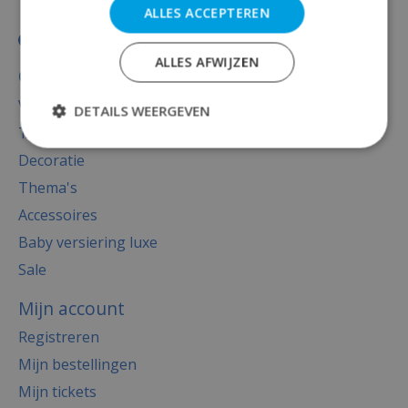
ALLES ACCEPTEREN
ALLES AFWIJZEN
Categorieën
Versiering
DETAILS WEERGEVEN
Totaal thema feest
Decoratie
Thema's
Accessoires
Baby versiering luxe
Sale
Mijn account
Registreren
Mijn bestellingen
Mijn tickets