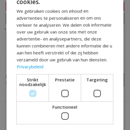
cookies.
Toevoegen aan winkelwagen
We gebruiken cookies om inhoud en
advertenties te personaliseren en om ons
Plaats bestelling
verkeer te analyseren. We delen ook informatie
Toevoegen om te vergelijken
over uw gebruik van onze site met onze
advertentie- en analysepartners, die deze
kunnen combineren met andere informatie die u
aan hen heeft verstrekt of die zij hebben
Reviews (0)
verzameld door uw gebruik van hun diensten.
Privacybeleid
0
sterren op basis van
0
Strikt
Prestatie
Targeting
Je beoordeling toevoegen
beoordelingen
noodzakelijk
Functioneel