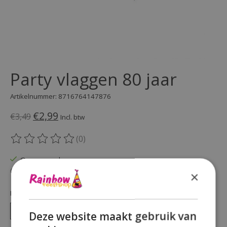
Party vlaggen 80 jaar
Artikelnummer: 8716764147876
€2,99
€3,49
Incl. btw
(0)
De beoordeling van dit product is
0
van de 5
Op voorraad
Beschikbaarheid in de winkel controleren
×
Hoeveelheid:
Deze website maakt gebruik van