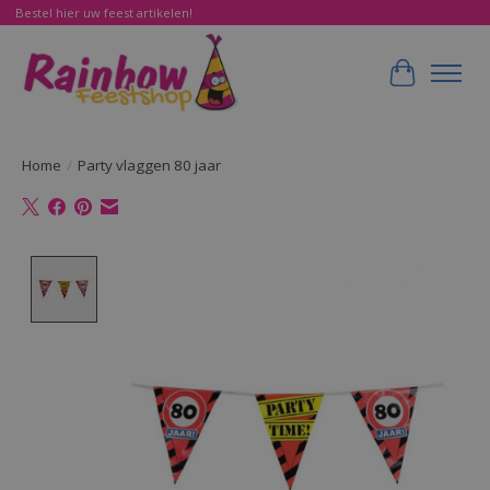
Bestel hier uw feest artikelen!
Winkelwa
Home
/
Party vlaggen 80 jaar
Product image slideshow Items