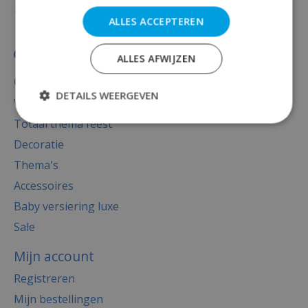
ALLES ACCEPTEREN
ALLES AFWIJZEN
Categorieën
DETAILS WEERGEVEN
Versiering
Totaal thema feest
Decoratie
Thema's
Accessoires
Baby versiering luxe
Sale
Mijn account
Registreren
Mijn bestellingen