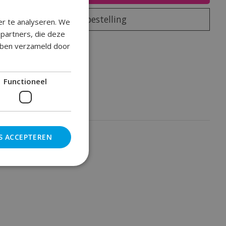
Plaats bestelling
er te analyseren. We
epartners, die deze
oegen om te vergelijken
ebben verzameld door
Functioneel
S ACCEPTEREN