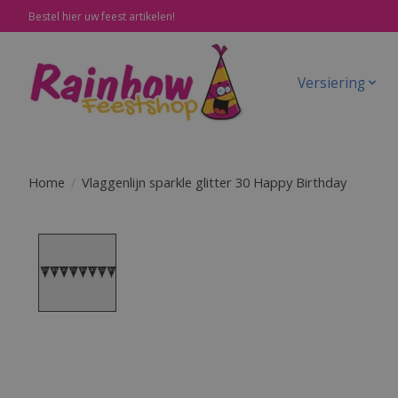
Bestel hier uw feest artikelen!
Versiering
Home
/
Vlaggenlijn sparkle glitter 30 Happy Birthday
Product image slideshow Items