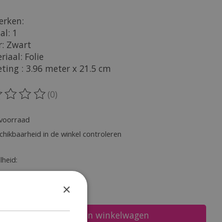
rken:
al: 1
r: Zwart
riaal: Folie
ting : 3.96 meter x 21.5 cm
(0)
oordeling van dit product is
0
van de 5
voorraad
chikbaarheid in de winkel controleren
heid:
×
Toevoegen aan winkelwagen