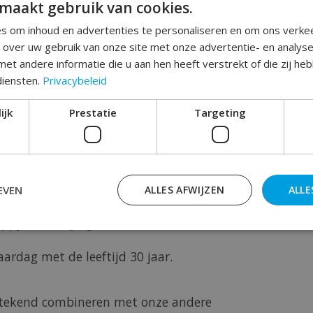
maakt gebruik van cookies.
s om inhoud en advertenties te personaliseren en om ons verke
e over uw gebruik van onze site met onze advertentie- en analys
Toev
et andere informatie die u aan hen heeft verstrekt of die zij h
diensten.
Privacybeleid
ijk
Prestatie
Targeting
EVEN
ALLES AFWIJZEN
ALLE
appy Birthday'' geschikt !
aardag met de leeftijd 30 jaar.
itstekend combineren met onze andere