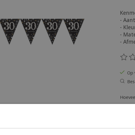
Kenme
- Aant
- Kleu
- Mate
- Afme
De be
Op 
Bes
Hoeveel