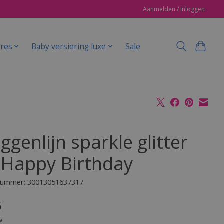
Aanmelden / Inloggen
ires
Baby versiering luxe
Sale
ggenlijn sparkle glitter
 Happy Birthday
lnummer: 30013051637317
5
w