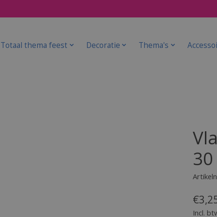
Totaal thema feest
Decoratie
Thema's
Accesso
Vla
30
Artike
€3,2
Incl. bt