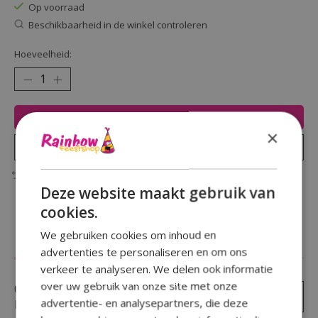
Op voorraad
Beschikbaarheid in de winkel controleren
Hoeveelheid:
Toevoegen aan winkelwagen
×
Plaats bestelling
Toevoegen om te vergelijken
Deze website maakt gebruik van
cookies.
We gebruiken cookies om inhoud en
Reviews (0)
advertenties te personaliseren en om ons
verkeer te analyseren. We delen ook informatie
over uw gebruik van onze site met onze
0
sterren op basis van
0
Je beoordeling toevoegen
advertentie- en analysepartners, die deze
beoordelingen