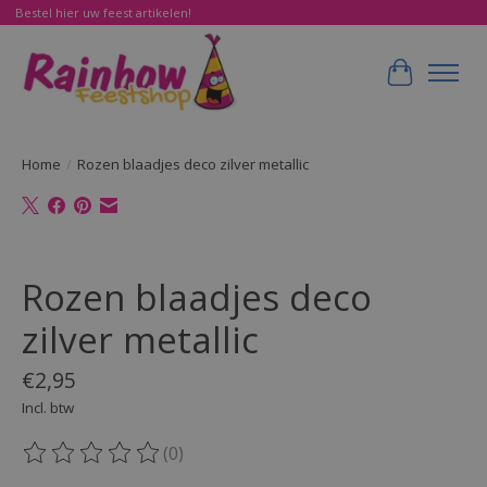
Bestel hier uw feest artikelen!
Winkelwa
Home
/
Rozen blaadjes deco zilver metallic
Product image slideshow Items
Rozen blaadjes deco
zilver metallic
€2,95
Incl. btw
(0)
De beoordeling van dit product is
0
van de 5