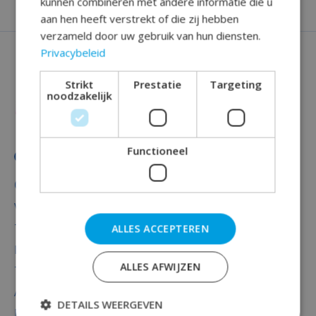
kunnen combineren met andere informatie die u
aan hen heeft verstrekt of die zij hebben
verzameld door uw gebruik van hun diensten.
Privacybeleid
Strikt
Prestatie
Targeting
noodzakelijk
Functioneel
Categorieën
Versiering
Totaal thema feest
ALLES ACCEPTEREN
Decoratie
ALLES AFWIJZEN
Thema's
Accessoires
DETAILS WEERGEVEN
Baby versiering luxe