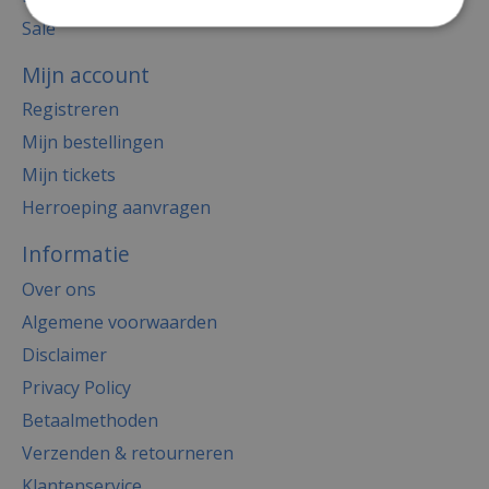
Sale
Mijn account
Registreren
Mijn bestellingen
Mijn tickets
Herroeping aanvragen
Informatie
Over ons
Algemene voorwaarden
Disclaimer
Privacy Policy
Betaalmethoden
Verzenden & retourneren
Klantenservice