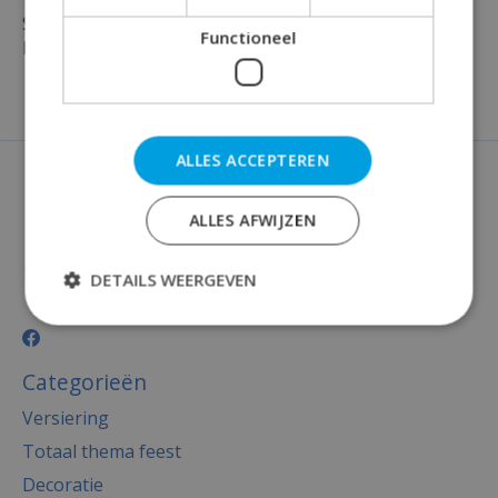
Shop vandaag je tafeldecoratie artikelen bij
Functioneel
Rainbowfeestshop !
ALLES ACCEPTEREN
ALLES AFWIJZEN
DETAILS WEERGEVEN
Categorieën
Versiering
Totaal thema feest
Decoratie