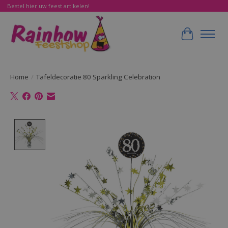
Bestel hier uw feest artikelen!
Winkelwa
Home
/
Tafeldecoratie 80 Sparkling Celebration
Product image slideshow Items