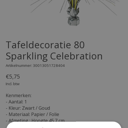
Tafeldecoratie 80
Sparkling Celebration
Artikelnummer: 30013051728404
€5,75
Incl. btw
Kenmerken:
- Aantal: 1
- Kleur: Zwart / Goud
- Materiaal: Papier / Folie
- Afmeting : Hoogte 45.7 cm