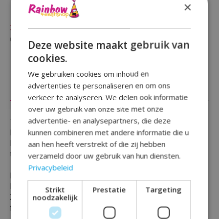
×
(0)
De beoordeling van dit product is
0
van de 5
Niet op voorraad
Beschikbaarheid in de winkel controleren
Deze website maakt gebruik van
cookies.
We gebruiken cookies om inhoud en
advertenties te personaliseren en om ons
Beschrijving
Reviews (0)
verkeer te analyseren. We delen ook informatie
over uw gebruik van onze site met onze
advertentie- en analysepartners, die deze
Tafeldecoratie is geschikt voor elk type feest !
kunnen combineren met andere informatie die u
En vier je een verjaardag van 80 jaar ?
Dan mag deze centrepiece celebration 80 sparkling-
aan hen heeft verstrekt of die zij hebben
tafeldecoratie niet ontbreken !
verzameld door uw gebruik van hun diensten.
Privacybeleid
De Centre piece celebration - tafeldecoratie heeft een
hoogte van 45.7 cm en komt in de kleur zwart/goud.
Strikt
Prestatie
Targeting
Ze zijn een lust voor het oog en onmisbaar op een
noodzakelijk
feestelijke tafel !