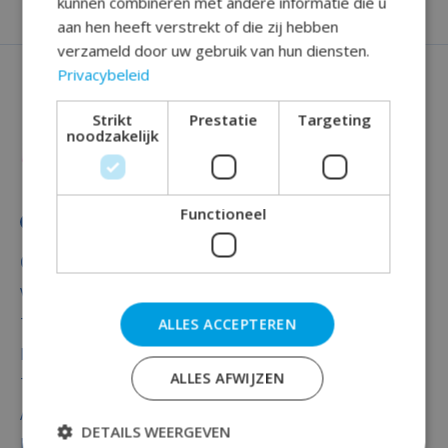
kunnen combineren met andere informatie die u
aan hen heeft verstrekt of die zij hebben
verzameld door uw gebruik van hun diensten.
Privacybeleid
Strikt
Prestatie
Targeting
noodzakelijk
Functioneel
Categorieën
Versiering
Totaal thema feest
ALLES ACCEPTEREN
Decoratie
ALLES AFWIJZEN
Thema's
Accessoires
DETAILS WEERGEVEN
Baby versiering luxe