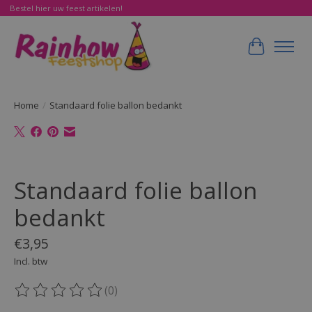
Bestel hier uw feest artikelen!
Winkelwa
Home
/
Standaard folie ballon bedankt
Product image slideshow Items
Standaard folie ballon
bedankt
€3,95
Incl. btw
(0)
De beoordeling van dit product is
0
van de 5