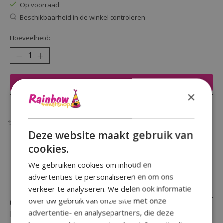
Op voorraad
Beschikbaarheid in de winkel controleren
Hoeveelheid:
Toevoegen aan winkelwagen
×
Plaats bestelling
Toevoegen om te vergelijken
Deze website maakt gebruik van
cookies.
We gebruiken cookies om inhoud en
Reviews (0)
advertenties te personaliseren en om ons
verkeer te analyseren. We delen ook informatie
over uw gebruik van onze site met onze
0
sterren op basis van
0
Je beoordeling toevoegen
advertentie- en analysepartners, die deze
beoordelingen