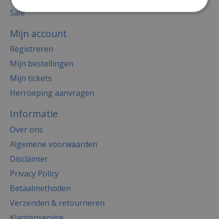
Sale
Mijn account
Registreren
Mijn bestellingen
Mijn tickets
Herroeping aanvragen
Informatie
Over ons
Algemene voorwaarden
Disclaimer
Privacy Policy
Betaalmethoden
Verzenden & retourneren
Klantenservice