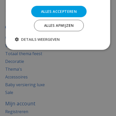
ALLES ACCEPTEREN
ALLES AFWIJZEN
Categorieën
DETAILS WEERGEVEN
Versiering
Totaal thema feest
Decoratie
Thema's
Accessoires
Baby versiering luxe
Sale
Mijn account
Registreren