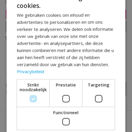
cookies.
Toevoegen aan winkelwagen
We gebruiken cookies om inhoud en
advertenties te personaliseren en om ons
Plaats bestelling
verkeer te analyseren. We delen ook informatie
over uw gebruik van onze site met onze
Toevoegen om te vergelijken
advertentie- en analysepartners, die deze
kunnen combineren met andere informatie die u
aan hen heeft verstrekt of die zij hebben
verzameld door uw gebruik van hun diensten.
Reviews (0)
Privacybeleid
Strikt
Prestatie
Targeting
0
sterren op basis van
0
Je beoordeling toevoegen
noodzakelijk
beoordelingen
Functioneel