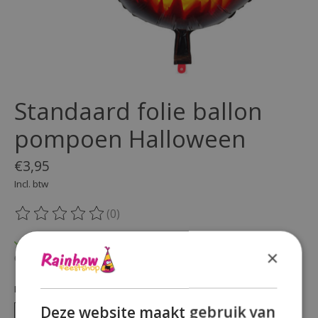
Standaard folie ballon
pompoen Halloween
€3,95
Incl. btw
(0)
De beoordeling van dit product is
0
van de 5
Op voorraad
×
Beschikbaarheid in de winkel controleren
Hoeveelheid:
Deze website maakt gebruik van