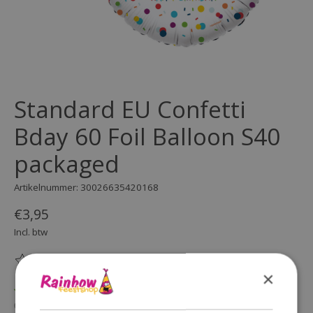
Standard EU Confetti
Bday 60 Foil Balloon S40
packaged
Artikelnummer: 30026635420168
€3,95
Incl. btw
(0)
De beoordeling van dit product is
0
van de 5
×
Op voorraad
Beschikbaarheid in de winkel controleren