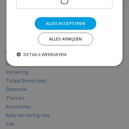
ALLES ACCEPTEREN
ALLES AFWIJZEN
DETAILS WEERGEVEN
Categorieën
Versiering
Totaal thema feest
Decoratie
Thema's
Accessoires
Baby versiering luxe
Sale