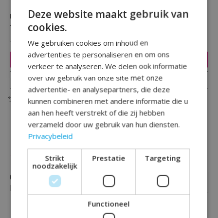
Deze website maakt gebruik van
Hoeveelheid:
cookies.
We gebruiken cookies om inhoud en
advertenties te personaliseren en om ons
Toevoegen aan winkelwagen
verkeer te analyseren. We delen ook informatie
over uw gebruik van onze site met onze
Plaats bestelling
advertentie- en analysepartners, die deze
Toevoegen om te vergelijken
kunnen combineren met andere informatie die u
aan hen heeft verstrekt of die zij hebben
verzameld door uw gebruik van hun diensten.
Privacybeleid
Reviews (0)
Strikt
Prestatie
Targeting
noodzakelijk
0
sterren op basis van
0
Je beoordeling toevoegen
beoordelingen
Functioneel