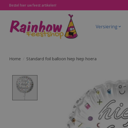
Bestel hier uw feest artikelen!
Versiering
Home
/
Standard foil balloon hiep hiep hoera
Product image slideshow Items