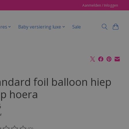
Aanmelden / Inloggen
ires
Baby versiering luxe
Sale
andard foil balloon hiep
ep hoera
5
w
(0)