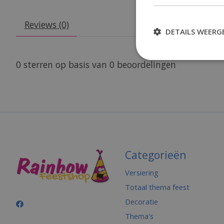
Reviews (0)
DETAILS WEERG
0
sterren op basis van
0
beoordelingen
Categorieën
Versiering
Totaal thema feest
Decoratie
Thema's