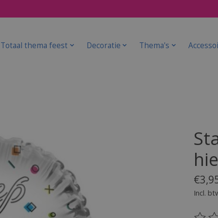
Totaal thema feest
Decoratie
Thema's
Accesso
St
hi
€3,9
Incl. bt