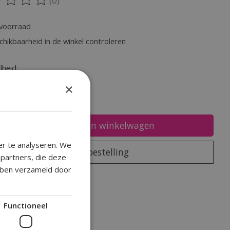
oordeling van dit product is
0
van de 5
voorraad
chikbaarheid in de winkel controleren
heid:
×
Toevoegen aan winkelwagen
er te analyseren. We
Plaats bestelling
epartners, die deze
ebben verzameld door
oegen om te vergelijken
Functioneel