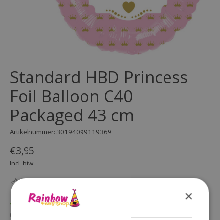
Standard HBD Princess
Foil Balloon C40
Packaged 43 cm
Artikelnummer: 30194099119369
€3,95
Incl. btw
(0)
De beoordeling van dit product is
0
van de 5
×
Op voorraad
Beschikbaarheid in de winkel controleren