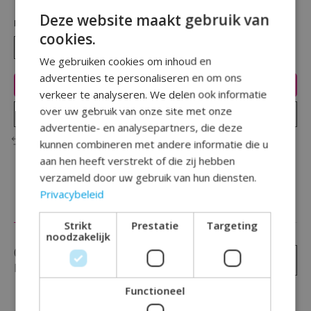
Deze website maakt gebruik van
Hoeveelheid:
cookies.
We gebruiken cookies om inhoud en
advertenties te personaliseren en om ons
Toevoegen aan winkelwagen
verkeer te analyseren. We delen ook informatie
over uw gebruik van onze site met onze
Plaats bestelling
advertentie- en analysepartners, die deze
Toevoegen om te vergelijken
kunnen combineren met andere informatie die u
aan hen heeft verstrekt of die zij hebben
verzameld door uw gebruik van hun diensten.
Privacybeleid
Reviews (0)
Strikt
Prestatie
Targeting
noodzakelijk
0
sterren op basis van
0
Je beoordeling toevoegen
beoordelingen
Functioneel