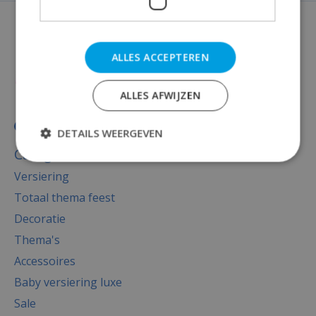
ALLES ACCEPTEREN
ALLES AFWIJZEN
DETAILS WEERGEVEN
Categorieën
Versiering
Totaal thema feest
Decoratie
Thema's
Accessoires
Baby versiering luxe
Sale