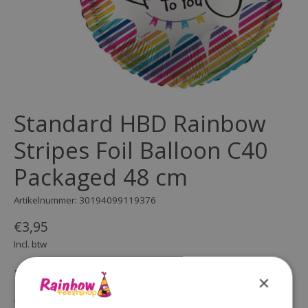
Standard HBD Rainbow
Stripes Foil Balloon C40
Packaged 48 cm
Artikelnummer: 30194099119376
€3,95
Incl. btw
(0)
×
De beoordeling van dit product is
0
van de 5
Op voorraad