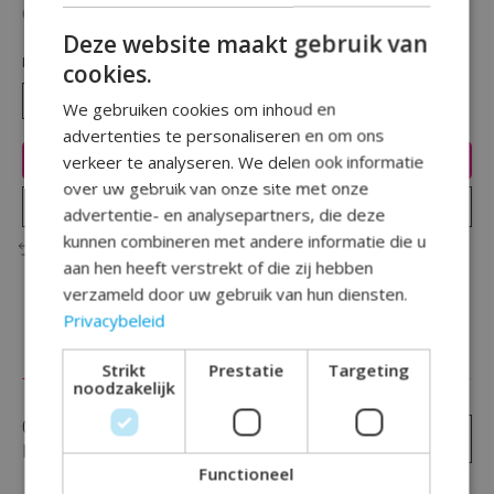
Beschikbaarheid in de winkel controleren
Deze website maakt gebruik van
Hoeveelheid:
cookies.
We gebruiken cookies om inhoud en
advertenties te personaliseren en om ons
Toevoegen aan winkelwagen
verkeer te analyseren. We delen ook informatie
over uw gebruik van onze site met onze
Plaats bestelling
advertentie- en analysepartners, die deze
kunnen combineren met andere informatie die u
Toevoegen om te vergelijken
aan hen heeft verstrekt of die zij hebben
verzameld door uw gebruik van hun diensten.
Privacybeleid
Reviews (0)
Strikt
Prestatie
Targeting
noodzakelijk
0
sterren op basis van
0
Je beoordeling toevoegen
beoordelingen
Functioneel