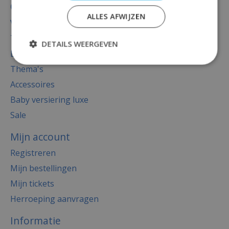
Categorieën
ALLES AFWIJZEN
Versiering
Totaal thema feest
DETAILS WEERGEVEN
Decoratie
Thema's
Accessoires
Baby versiering luxe
Sale
Mijn account
Registreren
Mijn bestellingen
Mijn tickets
Herroeping aanvragen
Informatie