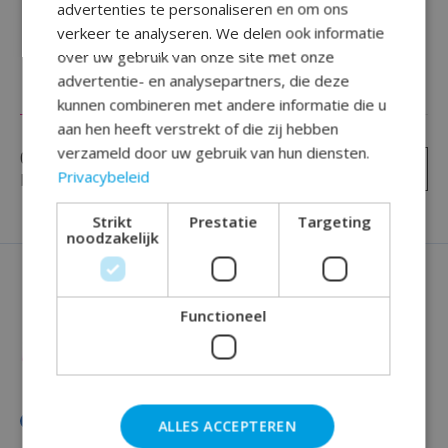
advertenties te personaliseren en om ons
verkeer te analyseren. We delen ook informatie
over uw gebruik van onze site met onze
advertentie- en analysepartners, die deze
Reviews (0)
kunnen combineren met andere informatie die u
aan hen heeft verstrekt of die zij hebben
verzameld door uw gebruik van hun diensten.
0
sterren op basis van
0
Je beoordeling toevoegen
Privacybeleid
beoordelingen
Strikt
Prestatie
Targeting
noodzakelijk
Functioneel
ALLES ACCEPTEREN