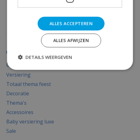
ALLES ACCEPTEREN
ALLES AFWIJZEN
DETAILS WEERGEVEN
Categorieën
Versiering
Totaal thema feest
Decoratie
Thema's
Accessoires
Baby versiering luxe
Sale