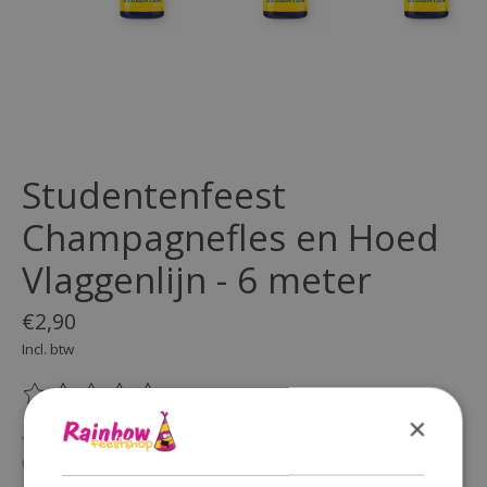
Studentenfeest
Champagnefles en Hoed
Vlaggenlijn - 6 meter
€2,90
Incl. btw
(0)
De beoordeling van dit product is
0
van de 5
×
Op voorraad
Beschikbaarheid in de winkel controleren