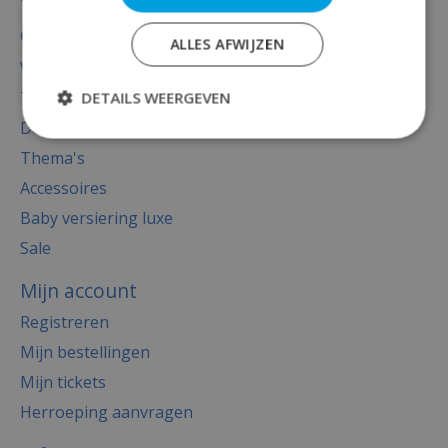
Categorieën
ALLES AFWIJZEN
Versiering
Totaal thema feest
DETAILS WEERGEVEN
Decoratie
Thema's
Accessoires
Baby versiering luxe
Sale
Mijn account
Registreren
Mijn bestellingen
Mijn tickets
Herroeping aanvragen