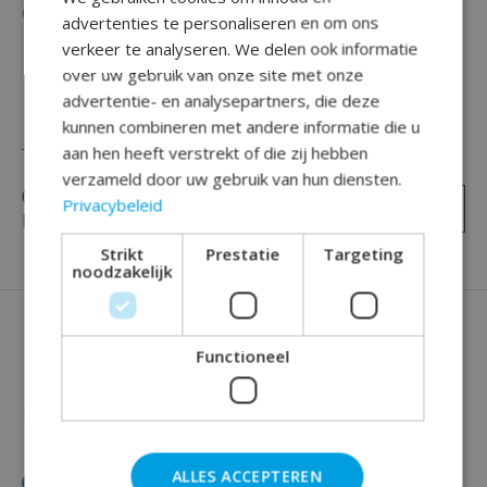
Beschikbaarheid in de winkel controleren
advertenties te personaliseren en om ons
verkeer te analyseren. We delen ook informatie
over uw gebruik van onze site met onze
advertentie- en analysepartners, die deze
kunnen combineren met andere informatie die u
Reviews (0)
aan hen heeft verstrekt of die zij hebben
verzameld door uw gebruik van hun diensten.
0
sterren op basis van
0
Privacybeleid
Je beoordeling toevoegen
beoordelingen
Strikt
Prestatie
Targeting
noodzakelijk
Functioneel
ALLES ACCEPTEREN