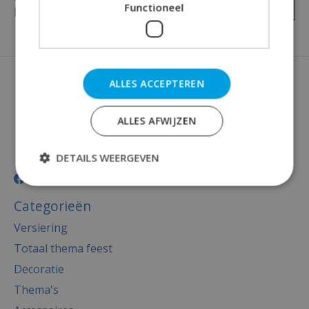
Je beoordeling toevoegen
Functioneel
beoordelingen
ALLES ACCEPTEREN
ALLES AFWIJZEN
DETAILS WEERGEVEN
Categorieën
Versiering
Totaal thema feest
Decoratie
Thema's