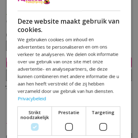
(0)
De beoordeling van dit product is
0
van de 5
Op voorraad
Deze website maakt gebruik van
Beschikbaarheid in de winkel controleren
cookies.
Hoeveelheid:
We gebruiken cookies om inhoud en
advertenties te personaliseren en om ons
verkeer te analyseren. We delen ook informatie
over uw gebruik van onze site met onze
Toevoegen aan winkelwagen
advertentie- en analysepartners, die deze
Plaats bestelling
kunnen combineren met andere informatie die u
aan hen heeft verstrekt of die zij hebben
Toevoegen om te vergelijken
verzameld door uw gebruik van hun diensten.
Privacybeleid
Strikt
Prestatie
Targeting
Reviews (0)
noodzakelijk
0
sterren op basis van
0