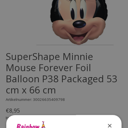
SuperShape Minnie
Mouse Forever Foil
Balloon P38 Packaged 53
cm x 66 cm
Artikelnummer: 30026635409798
€8,95
Incl. btw
×