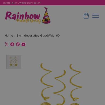
Bestel hier uw feest artikelen!
Winkelwa
Home
/
Swirl decoraties Goud/Wit - 60
Product image slideshow Items