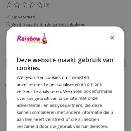
(0)
De beoordeling van dit product is
0
van de 5
Op voorraad
Beschikbaarheid in de winkel controleren
×
Hoeveelheid:
Deze website maakt gebruik van
Toevoegen aan winkelwagen
cookies.
Plaats bestelling
We gebruiken cookies om inhoud en
advertenties te personaliseren en om ons
Toevoegen om te vergelijken
verkeer te analyseren. We delen ook informatie
over uw gebruik van onze site met onze
advertentie- en analysepartners, die deze
kunnen combineren met andere informatie die u
Beschrijving
Reviews (0)
aan hen heeft verstrekt of die zij hebben
verzameld door uw gebruik van hun diensten.