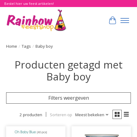
Bestel hier uw feest artikelen!
Winkelwa
Home
/
Tags
/
Baby boy
Producten getagd met
Baby boy
Filters weergeven
2 producten
Sorteren op
Meest bekeken