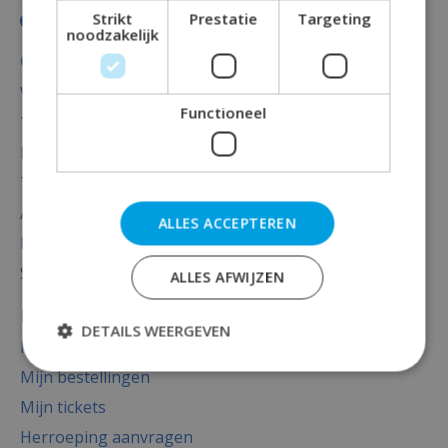
Strikt
Prestatie
Targeting
noodzakelijk
Categorieën
Versiering
Functioneel
Totaal thema feest
Decoratie
Thema's
Accessoires
ALLES ACCEPTEREN
Baby versiering luxe
Sale
ALLES AFWIJZEN
Mijn account
DETAILS WEERGEVEN
Registreren
Mijn bestellingen
Mijn tickets
Herroeping aanvragen