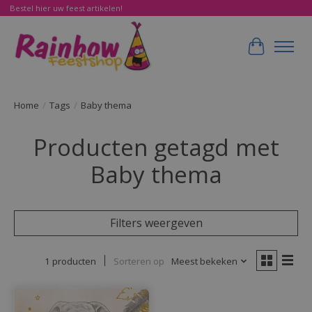
Bestel hier uw feest artikelen!
Winkelwa
Home
/
Tags
/
Baby thema
Producten getagd met
Baby thema
Filters weergeven
1 producten
Sorteren op
Meest bekeken