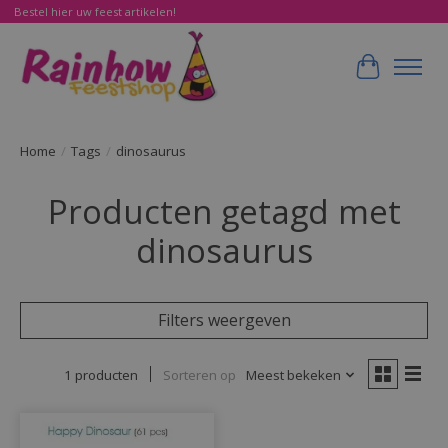
Bestel hier uw feest artikelen!
Winkelwa
Home
/
Tags
/
dinosaurus
Producten getagd met
dinosaurus
Filters weergeven
1 producten
Sorteren op
Meest bekeken