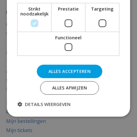
Strikt
Prestatie
Targeting
noodzakelijk
Categorieën
Versiering
Functioneel
Totaal thema feest
Decoratie
Thema's
Accessoires
ALLES ACCEPTEREN
Baby versiering luxe
ALLES AFWIJZEN
Sale
Mijn account
DETAILS WEERGEVEN
Registreren
Mijn bestellingen
Mijn tickets