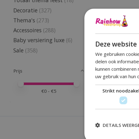
Totaal thema feest
(18)
Decoratie
(327)
Thema's
(273)
Accessoires
(288)
Baby versiering luxe
(6)
Deze website 
Sale
(358)
We gebruiken cookie
delen ook informati
kunnen combineren m
Prijs
uw gebruik van hun 
Minimale prijswaarde
Price maximum value
Strikt noodzakel
€
0
- €
5
DETAILS WEERG