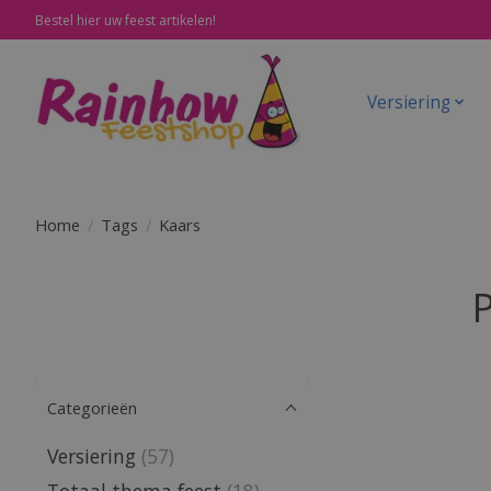
Bestel hier uw feest artikelen!
Versiering
Home
/
Tags
/
Kaars
Categorieën
Versiering
(57)