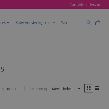
Aanmelden / Inloggen
ires
Baby versiering luxe
Sale
s
Sorteren op
Meest bekeken
0 producten