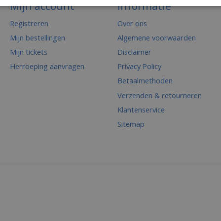
Mijn account
Informatie
Registreren
Over ons
Mijn bestellingen
Algemene voorwaarden
Mijn tickets
Disclaimer
Herroeping aanvragen
Privacy Policy
Betaalmethoden
Verzenden & retourneren
Klantenservice
Sitemap