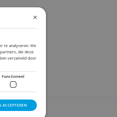
onden!
×
er te analyseren. We
epartners, die deze
ebben verzameld door
Functioneel
S ACCEPTEREN