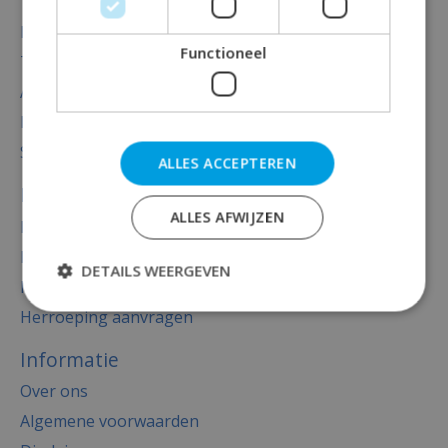
Totaal thema feest
Decoratie
Functioneel
Thema's
Accessoires
Baby versiering luxe
Sale
ALLES ACCEPTEREN
Mijn account
ALLES AFWIJZEN
Registreren
Mijn bestellingen
DETAILS WEERGEVEN
Mijn tickets
Herroeping aanvragen
Informatie
Over ons
Algemene voorwaarden