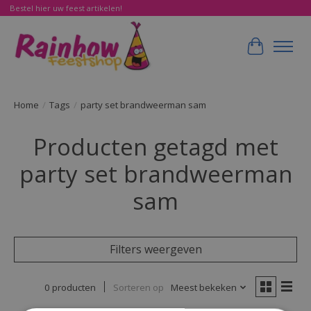
Bestel hier uw feest artikelen!
Winkelwa
Home
/
Tags
/
party set brandweerman sam
Producten getagd met
party set brandweerman
sam
Filters weergeven
0 producten
Sorteren op
Meest bekeken