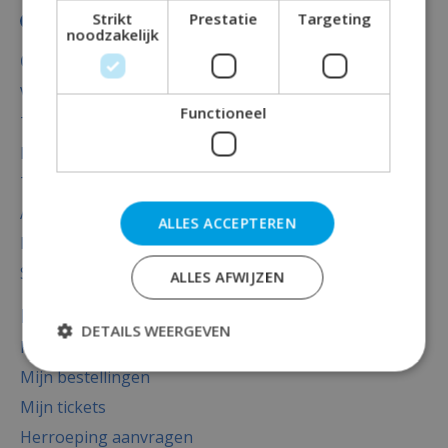
Strikt
Prestatie
Targeting
noodzakelijk
Categorieën
Versiering
Functioneel
Totaal thema feest
Decoratie
Thema's
Accessoires
ALLES ACCEPTEREN
Baby versiering luxe
Sale
ALLES AFWIJZEN
Mijn account
DETAILS WEERGEVEN
Registreren
Mijn bestellingen
Mijn tickets
Herroeping aanvragen