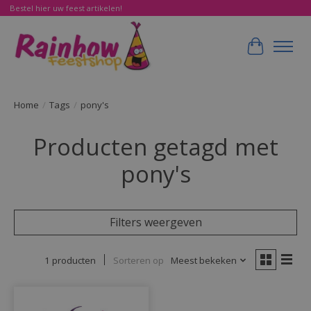
Bestel hier uw feest artikelen!
Winkelwa
Home
/
Tags
/
pony's
Producten getagd met
pony's
Filters weergeven
1 producten
Sorteren op
Meest bekeken