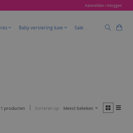
Aanmelden / Inloggen
ires
Baby versiering luxe
Sale
Sorteren op
Meest bekeken
1 producten