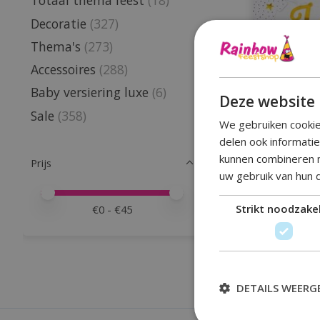
Totaal thema feest
(18)
Decoratie
(327)
Thema's
(273)
Accessoires
(288)
Baby versiering luxe
(6)
Deze website 
Sale
(358)
We gebruiken cookie
delen ook informati
kunnen combineren m
Prijs
uw gebruik van hun 
Minimale prijswaarde
Price maximum value
Compleet
Strikt noodzakel
€
0
- €
45
DETAILS WEERG