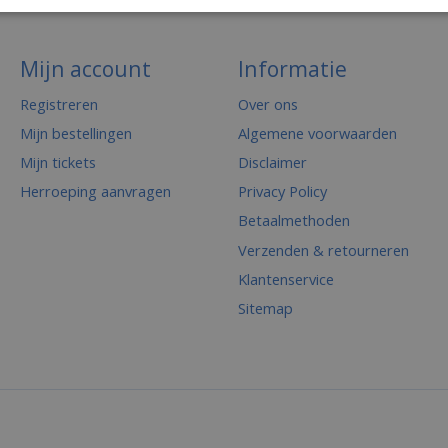
Mijn account
Informatie
Registreren
Over ons
Mijn bestellingen
Algemene voorwaarden
Mijn tickets
Disclaimer
Herroeping aanvragen
Privacy Policy
Betaalmethoden
Verzenden & retourneren
Klantenservice
Sitemap