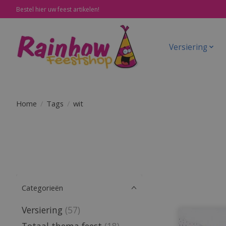
Bestel hier uw feest artikelen!
Versiering
Home
/
Tags
/
wit
Categorieën
Versiering
(57)