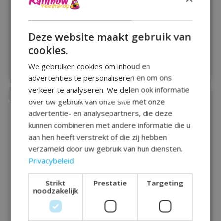
Standard Holographic
SuperShape "Bubbly
Iridescent Trick Or
Wine Bottle Black" Foil
Deze website maakt gebruik van
Treat Foil Balloon S55
Balloon, P30, packed,
cookies.
Packaged 45 cm
35 x 91cm
€4,95
€8,95
We gebruiken cookies om inhoud en
advertenties te personaliseren en om ons
verkeer te analyseren. We delen ook informatie
over uw gebruik van onze site met onze
advertentie- en analysepartners, die deze
kunnen combineren met andere informatie die u
aan hen heeft verstrekt of die zij hebben
verzameld door uw gebruik van hun diensten.
Privacybeleid
Strikt
Prestatie
Targeting
noodzakelijk
Junior Shape Cheers
SuperShape Bubbly
Rosé Foil Balloon S50
Wine Bottle Foil
Packaged 25 cm x 66
Balloon P30 packed