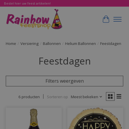
Bestel hier uw feest artikelen!
Winkelwa
Home
/
Versiering
/
Ballonnen
/
Helium Ballonnen
/
Feestdagen
Feestdagen
Filters weergeven
6 producten
Sorteren op
Meest bekeken