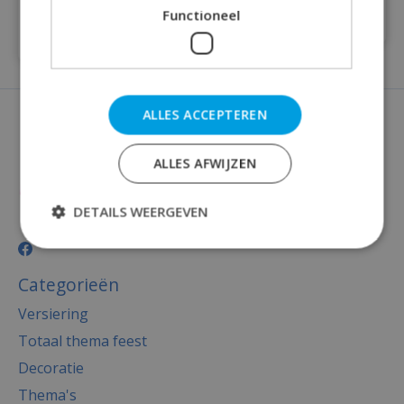
cm
€8,95
Functioneel
€3,95
ALLES ACCEPTEREN
ALLES AFWIJZEN
DETAILS WEERGEVEN
Categorieën
Versiering
Totaal thema feest
Decoratie
Thema's