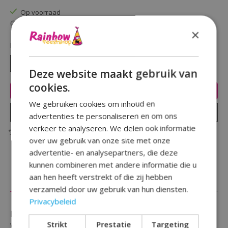
Op voorraad
Beschikbaarheid in de winkel controleren
×
Hoeveelheid:
Deze website maakt gebruik van
cookies.
Toevoegen aan winkelwagen
We gebruiken cookies om inhoud en
Plaats bestelling
advertenties te personaliseren en om ons
verkeer te analyseren. We delen ook informatie
Toevoegen om te vergelijken
over uw gebruik van onze site met onze
advertentie- en analysepartners, die deze
kunnen combineren met andere informatie die u
aan hen heeft verstrekt of die zij hebben
Beschrijving
Reviews (0)
verzameld door uw gebruik van hun diensten.
Privacybeleid
Deze hippe en vrolijke sarah vlaggenlijn is gemaakt
Strikt
Prestatie
Targeting
van plastic en heeft een lengte van 6 meter lang.