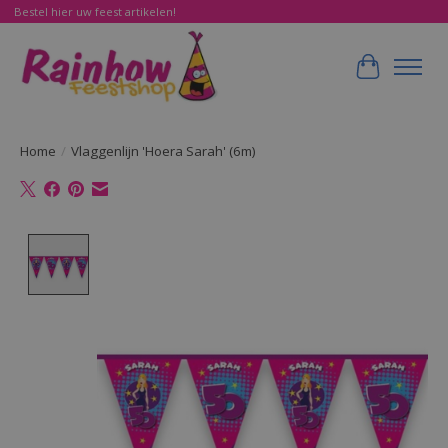
Bestel hier uw feest artikelen!
Winkelwa
Home
/
Vlaggenlijn 'Hoera Sarah' (6m)
Product image slideshow Items