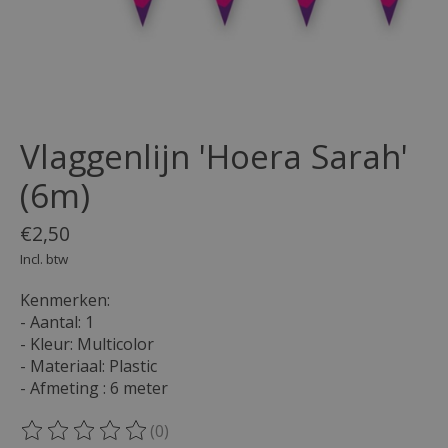
Vlaggenlijn 'Hoera Sarah'
(6m)
€2,50
Incl. btw
Kenmerken:
- Aantal: 1
- Kleur: Multicolor
- Materiaal: Plastic
- Afmeting : 6 meter
(0)
De beoordeling van dit product is
0
van de 5